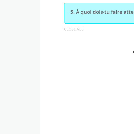
5.
À quoi dois-tu faire att
CLOSE ALL