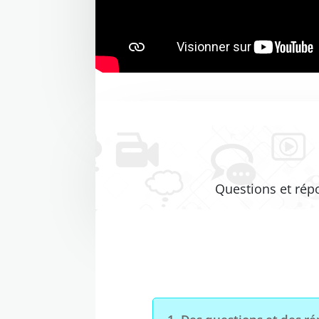
Questions et rép
Open On A New Tab