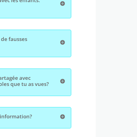
vec les enfants.
, de fausses
artagée avec
les que tu as vues?
sinformation?