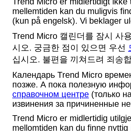
Trend Micro er midlertidigt ikke
mellemtiden kan du muligvis fi
(kun på engelsk). Vi beklager ul
Trend Micro 캘린더를 잠시
시오. 궁금한 점이 있으면 우선
십시오. 불편을 끼쳐드려 죄송합
Календарь Trend Micro време
позже. А пока полезную инф
справочном центре
(только н
извинения за причиненные не
Trend Micro er midlertidig utilgj
mellomtiden kan du finne nyttig