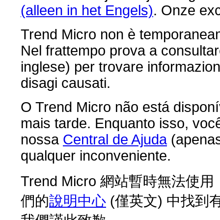
(alleen in het Engels)
. Onze ex
Trend Micro non è temporaneame
Nel frattempo prova a consultar
inglese) per trovare informazioni
disagi causati.
O Trend Micro não está dispon
mais tarde. Enquanto isso, voc
nossa
Central de Ajuda
(apenas
qualquer inconveniente.
Trend Micro 網站暫時
們的
說明中心
(僅英文) 中找