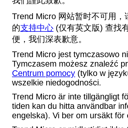
我們謹此致歉。
Trend Micro 网站暂时
的
支持中心
(仅有英文版) 查
便，我们深表歉意。
Trend Micro jest tymczasowo ni
Tymczasem możesz znaleźć pr
Centrum pomocy
(tylko w języ
wszelkie niedogodności.
Trend Micro är inte tillgängligt f
tiden kan du hitta användbar inf
engelska). Vi ber om ursäkt för 