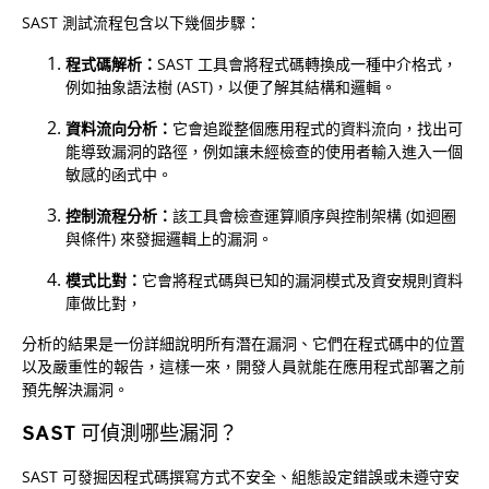
SAST 測試流程包含以下幾個步驟：
程式碼解析：
SAST 工具會將程式碼轉換成一種中介格式，
例如抽象語法樹 (AST)，以便了解其結構和邏輯。
資料流向分析：
它會追蹤整個應用程式的資料流向，找出可
能導致漏洞的路徑，例如讓未經檢查的使用者輸入進入一個
敏感的函式中。
控制流程分析：
該工具會檢查運算順序與控制架構 (如迴圈
與條件) 來發掘邏輯上的漏洞。
模式比對：
它會將程式碼與已知的漏洞模式及資安規則資料
庫做比對，
分析的結果是一份詳細說明所有潛在漏洞、它們在程式碼中的位置
以及嚴重性的報告，這樣一來，開發人員就能在應用程式部署之前
預先解決漏洞。
SAST 可偵測哪些漏洞？
SAST 可發掘因程式碼撰寫方式不安全、組態設定錯誤或未遵守安