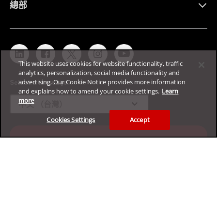
總部
This website uses cookies for website functionality, traffic
analytics, personalization, social media functionality and
advertising. Our Cookie Notice provides more information
Select a language
and explains how to amend your cookie settings.
Learn
more
expand_more
中文 （台灣）
Cookies Settings
Accept
免費體驗我們的企業網路資安平台
領取您的 30 天試用