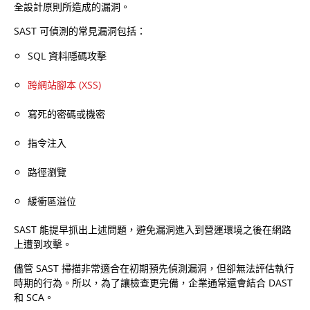
全設計原則所造成的漏洞。
SAST 可偵測的常見漏洞包括：
SQL 資料隱碼攻擊
跨網站腳本 (XSS)
寫死的密碼或機密
指令注入
路徑瀏覽
緩衝區溢位
SAST 能提早抓出上述問題，避免漏洞進入到營運環境之後在網路
上遭到攻擊。
儘管 SAST 掃描非常適合在初期預先偵測漏洞，但卻無法評估執行
時期的行為。所以，為了讓檢查更完備，企業通常還會結合 DAST
和 SCA。