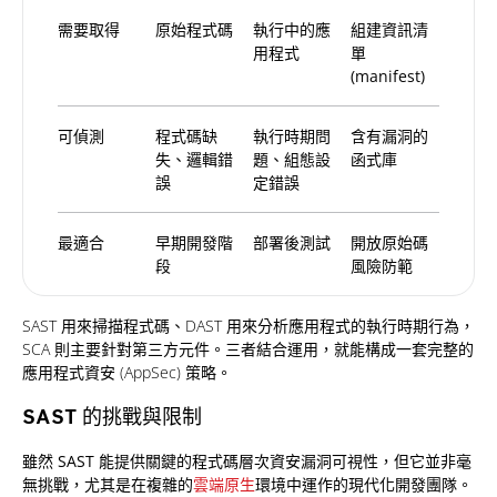
需要取得
原始程式碼
執行中的應
組建資訊清
用程式
單
(manifest)
可偵測
程式碼缺
執行時期問
含有漏洞的
失、邏輯錯
題、組態設
函式庫
誤
定錯誤
最適合
早期開發階
部署後測試
開放原始碼
段
風險防範
SAST 用來掃描程式碼、DAST 用來分析應用程式的執行時期行為，
SCA 則主要針對第三方元件。三者結合運用，就能構成一套完整的
應用程式資安 (AppSec) 策略。
SAST 的挑戰與限制
雖然 SAST 能提供關鍵的程式碼層次資安漏洞可視性，但它並非毫
無挑戰，尤其是在複雜的
雲端原生
環境中運作的現代化開發團隊。