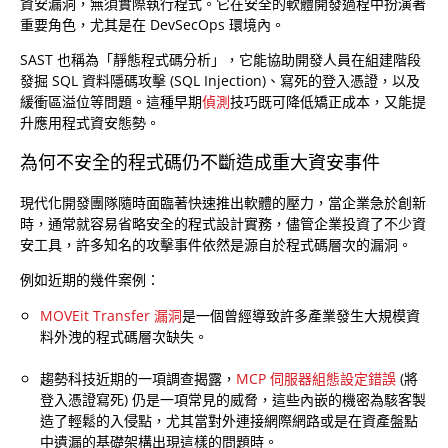
資安漏洞，無須實際執行程式。它在安全的軟體開發過程中扮演著
重要角色，尤其是在 DevSecOps 環境內。
SAST 也稱為「靜態程式碼分析」，它能協助開發人員在組建階段
發掘 SQL 資料隱碼攻擊 (SQL Injection)、寫死的登入憑證，以及
緩衝區溢位等問題。這種早期
偵測
技巧既可降低矯正成本，又能提
升應用程式資安態勢。
為何不安全的程式碼仍不斷造成重大資安事件
現代化開發團隊隨時面臨著快速推出軟體的壓力，當企業急於創新
時，通常就容易省略安全的程式設計實務，儘管企業投資了不少資
安工具，許多知名的攻擊事件依然是源自於程式碼層次的漏洞。
例如近期的幾件案例：
MOVEit Transfer 漏洞
是一個曾經導致許多產業發生大規模資
料外洩的程式碼層次缺失。
趨勢科技近期的一項調查揭露，
MCP 伺服器組態設定錯誤
(將
登入憑證寫死) 仍是一項常見的威脅，這些內嵌的機密為駭客製
造了輕鬆的入侵點，尤其當對外連接網際網路或是在資產盤點
中遺漏的基礎架構出現這樣的問題時。