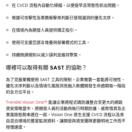
在 CI/CD 流程內自動化掃描，以便提早且常態性抓出問題。
根據可攻擊性及業務衝擊來判斷已發現漏洞的優先次序。
在情境內為開發人員提供矯正指引。
使用可支援您語言堆疊與部署模式的工具。
持續微調規則以減少誤判並維持聚焦。
哪裡可以取得有關 SAST 的協助？
為了克服單獨使用 SAST 工具的限制，企業需要一套能將可視性、
優先次序判斷以及情境化風險洞見融入軟體開發生命週期每一階段
的全方位平台。
TrendAI Vision One™
能讓企業將程式碼防護整合至更大的網路
資安策略當中，將開發人員的活動與執行時期防護、威脅情資及企
業風險態勢串連在一起。Vision One 原生支援 CI/CD 流程以及來
自混合環境的豐富監測資料，讓開發與資安團隊更聰明地工作而不
拖慢速度。