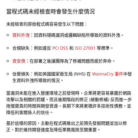
當程式碼未經檢查時會發生什麼情況
未經檢查的原始程式碼容易發生以下問題：
資料外洩
：因資料隱碼漏洞或邏輯缺陷所導致的資料外洩。
合規缺失：例如違反
PCI DSS
和
ISO 27001
等標準。
資安債
：在部署之後讓團隊為了修補問題而疲於奔命。
信譽損失：例如英國國家衛生局 (NHS) 在
WannaCry 事件
中發
生資料外洩所導致的情況。
當漏洞未能在進入營運環境之前發現時，企業將更容易暴露於網路
攻擊以及相關的罰鍰。而且後期階段的修正 (被動修補) 反而進一步
拖慢寶貴的時間與開發資源，長期下來將累積許多技術性債務，並
降低利害關係人的信任。
基於這樣的原因，主動在程式碼推出之前預先發掘問題並加以修
正，對於維持開發速度及降低業務風險至關重要。