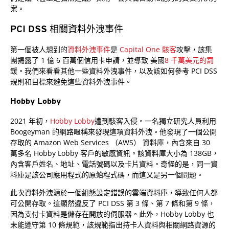
案。
PCI DSS 相關資料外洩事件
第一個被人想到的
資料外洩事件
是
Capital One 駭客
攻擊，該集
團揭露了 1 億 6 百萬個信用卡申請，並導致 美國
8 千萬美元的罰
鍰。我們來看看其他一些資料外洩事件，以及該如何參考 PCI DSS
規則和目標來避免這些資料外洩事件。
Hobby Lobby
2021 年初，
Hobby Lobby
遭到駭客入侵。一名獨立研究人員利用
Boogeyman 的網路暱稱來發現這項資料外洩。他發現了一個公開
存取的 Amazon Web Services （AWS） 資料庫，內含來自 30
萬多名 Hobby Lobby 客戶的敏感資訊。該資料庫大小為 138GB，
內含客戶姓名、地址、電話號碼以及卡片資料。奇怪的是，同一資
料庫是該公司應用程式的原始程式碼，而這又是另一個問題。
此次資料外洩源於一個組態設定錯誤的雲端資料庫，導致任何人都
可公開存取。這顯然違反了 PCI DSS 第 3 條、第 7 條和第 9 條，
因為支付卡資料是儲存在開放的伺服器。此外，Hobby Lobby 也
未能遵守第 10 條規範，該規範指出持卡人資料與相關網路資源的