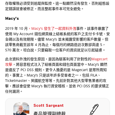
存取權限必須受到追蹤與監控。這一點顯然沒有發生，否則組態設
定錯誤就會被修正，而且整起事件本可完全避免。
Macy's
2019 年 10 月
，Macy's 發生了一起資料外洩
事件，該事件暴露了
使用 My Account 錢包網頁線上結帳系統的客戶之支付卡卡號、安
全碼以及有效期限。儘管 Macy’s 並未揭露受影響的客戶數量，但
該零售商截至該年 4 月為止，每個月的網路造訪次數卻高達 5，
570 萬次。坦白說，只要竊取一位客戶的資訊就足以引起疑慮。
此次資料外洩的發生原因，是因為駭客利用了針對性的
Magecart
攻擊
，將惡意程式注入了結帳頁面和錢包頁面當中。Macy’s 顯然
是違反了 PCI DSS 規則，更令人擔憂的是 Magecart 是眾所周知
的。事實上，Macy’s 只是該年許多受害者之一，包括 FILA、
Ticketmaster、英國航空等等。先前針對其他大型零售業者的攻
擊，應該會促使 Macy’s 執行資安稽核，並依 PCI DSS 的要求矯正
任何漏洞。
Scott Sargeant
產品管理副總裁