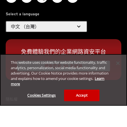
Select a language
expand_more
中文 （台灣）
免費體驗我們的企業網路資安平台
This website uses cookies for website functionality, traffic
領取您的 30 天試用
analytics, personalization, social media functionality and
advertising. Our Cookie Notice provides more information
and explains how to amend your cookie settings.
Learn
more
Cookies Settings
Accept
隱私權
法律資訊
身心障礙輔助
使用條款
網站地圖