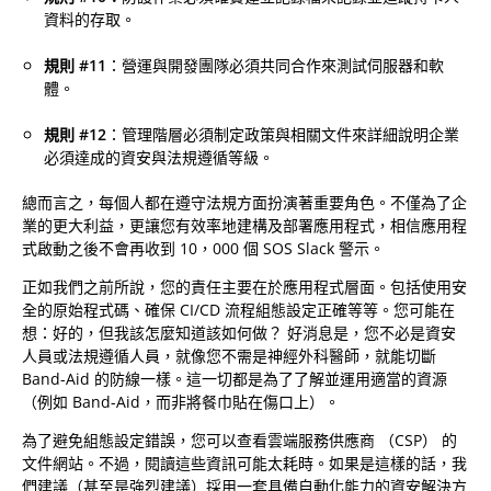
資料的存取。
規則 #11
：營運與開發團隊必須共同合作來測試伺服器和軟
體。
規則 #12
：管理階層必須制定政策與相關文件來詳細說明企業
必須達成的資安與法規遵循等級。
總而言之，每個人都在遵守法規方面扮演著重要角色。不僅為了企
業的更大利益，更讓您有效率地建構及部署應用程式，相信應用程
式啟動之後不會再收到 10，000 個 SOS Slack 警示。
正如我們之前所說，您的責任主要在於應用程式層面。包括使用安
全的原始程式碼、確保 CI/CD 流程組態設定正確等等。您可能在
想：好的，但我該怎麼知道該如何做？ 好消息是，您不必是資安
人員或法規遵循人員，就像您不需是神經外科醫師，就能切斷
Band-Aid 的防線一樣。這一切都是為了了解並運用適當的資源
（例如 Band-Aid，而非將餐巾貼在傷口上）。
為了避免組態設定錯誤，您可以查看雲端服務供應商 （CSP） 的
文件網站。不過，閱讀這些資訊可能太耗時。如果是這樣的話，我
們建議（甚至是強烈建議）採用一套具備自動化能力的資安解決方