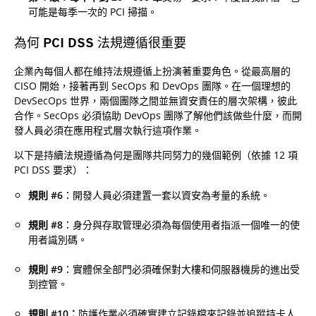
可能是每季一次的 PCI 掃描。
為何 PCI DSS 法規遵循很重要
企業內每個人都在維持法規遵循上扮演著重要角色。從最高層的
CISO 開始，接著再到 SecOps 和 DevOps 團隊。在一個理想的
DevSecOps 世界，兩個團隊之間並無資安責任的層次架構，彼此
合作。SecOps 必須協助 DevOps 團隊了解他們該做些什麼，而開
發人員必須在應用程式層次執行這項作業。
以下是持續法規遵循為何是團隊共同努力的幾個範例（依據 12 項
PCI DSS 要求）：
規則 #6
：開發人員必須建置一套以資安為考量的系統。
規則 #8
：身分與存取管理必須為每個使用者指派一個唯一的使
用者識別碼。
規則 #9
：實體保全部門必須確保對大樓和伺服器機房的進出受
到控管。
規則 #10：
防護作業必須確實建立記錄檔來記錄並追蹤持卡人