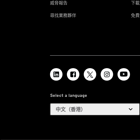
威脅報告
下載
尋找業務夥伴
免費
Select a language
expand_more
中文（香港）