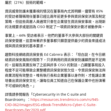
屬於（21%）技術的範疇。
資訊威脅防護未獲重視的情況在董事局內尤其明顯，儘管有 85%
的受訪者聲稱現任董事已經比兩年前更多參與資訊保安決策及制定
策略，但這些高層人員通常只會在企業發生資訊保安事故、出現新
的法規要求或是因為 CISO 制定了一項資訊保安計劃才被動參與。
事實上，44% 受訪者表示，他們的董事不大參與大部份的關鍵資
訊保安營運。這意味著許多董事都只願意提供最少的資金來達成法
規與資訊保安的基本要求。
趨勢科技網絡資訊保安長 Ed Cabrera 表示：「坦白說，在今日網
絡資訊保安風險的情勢下，只求夠用的資訊保安防護顯然是不足夠
的。這報告真實反映了之前與許多 CISO 的對話，凸顯董事局投入
程度不足可能導致企業整體資訊保安狀態欠佳，令資訊保安無法與
商業流程有效整合。唯有執行長和企業董事以身作則，才能讓企業
培養出資訊保安文化，讓每位員工知道自己在保護企業中也扮演著
不可或缺的角色。」
詳情請參閱報告「Cybersecurity in the C-suite and
Boardroom」：
https://resources.trendmicro.com/rs/945-
CXD-062/images/ESG-eBook-TrendMicro-Cyber-C-Suite-
Boardroom-Dec2020.pdf