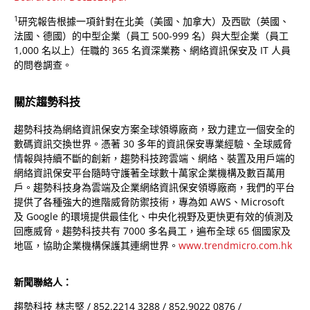
1
研究報告根據一項針對在北美（美國、加拿大）及西歐（英國、
法國、德國）的中型企業（員工 500-999 名）與大型企業（員工
1,000 名以上）任職的 365 名資深業務、網絡資訊保安及 IT 人員
的問卷調查。
關於趨勢科技
趨勢科技為網絡資訊保安方案全球領導廠商，致力建立一個安全的
數碼資訊交換世界。憑著 30 多年的資訊保安專業經驗、全球威脅
情報與持續不斷的創新，趨勢科技跨雲端、網絡、裝置及用戶端的
網絡資訊保安平台隨時守護著全球數十萬家企業機構及數百萬用
戶。趨勢科技身為雲端及企業網絡資訊保安領導廠商，我們的平台
提供了各種強大的進階威脅防禦技術，專為如 AWS、Microsoft
及 Google 的環境提供最佳化、中央化視野及更快更有效的偵測及
回應威脅。趨勢科技共有 7000 多名員工，遍布全球 65 個國家及
地區，協助企業機構保護其連網世界。
www.trendmicro.com.hk
新聞聯絡人：
趨勢科技 林志堅 / 852.2214 3288 / 852.9022 0876 /