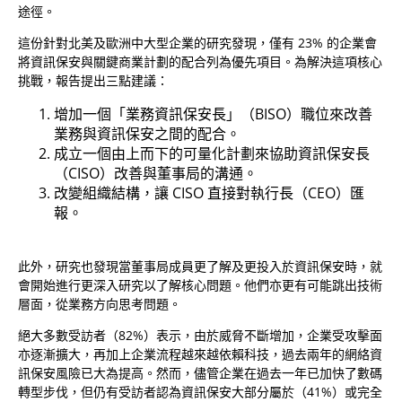
途徑。
這份針對北美及歐洲中大型企業的研究發現，僅有 23% 的企業會
將資訊保安與關鍵商業計劃的配合列為優先項目。為解決這項核心
挑戰，報告提出三點建議：
增加一個「業務資訊保安長」（BISO）職位來改善
業務與資訊保安之間的配合。
成立一個由上而下的可量化計劃來協助資訊保安長
（CISO）改善與董事局的溝通。
改變組織結構，讓 CISO 直接對執行長（CEO）匯
報。
此外，研究也發現當董事局成員更了解及更投入於資訊保安時，就
會開始進行更深入研究以了解核心問題。他們亦更有可能跳出技術
層面，從業務方向思考問題。
絕大多數受訪者（82%）表示，由於威脅不斷增加，企業受攻擊面
亦逐漸擴大，再加上企業流程越來越依賴科技，過去兩年的網絡資
訊保安風險已大為提高。然而，儘管企業在過去一年已加快了數碼
轉型步伐，但仍有受訪者認為資訊保安大部分屬於（41%）或完全