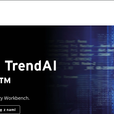
 TrendAI
e™
rty Workbench.
ię z nami