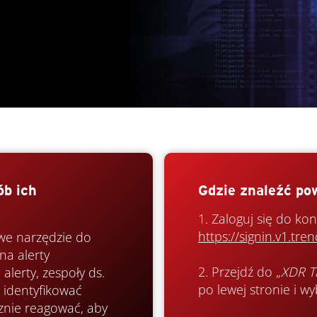
ób ich
Gdzie znaleźć po
1. Zaloguj się do ko
https://signin.v1.tr
we narzędzie do
na alerty
2. Przejdź do „
XDR Th
alerty, zespoły ds.
po lewej stronie i wy
 identyfikować
cznie reagować, aby