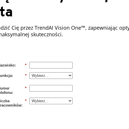
nta
adzić Cię przez TrendAI Vision One™, zapewniając op
aksymalnej skuteczności.