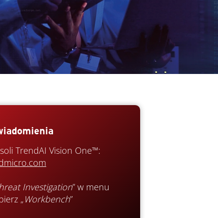
wiadomienia
nsoli TrendAI Vision One™:
endmicro.com
reat Investigation
” w menu
bierz „
Workbench
”