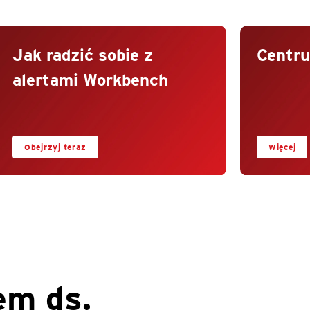
Jak radzić sobie z
Centr
alertami Workbench
Obejrzyj teraz
Więcej
em ds.