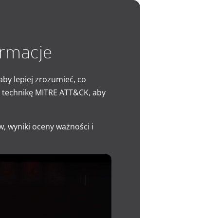
ormacje
by lepiej zrozumieć, co
m technikę MITRE ATT&CK, aby
, wyniki oceny ważności i