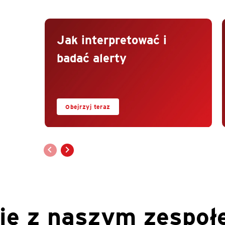
Open On A New Tab
Open On A New Tab
Jak interpretować i
badać alerty
Obejrzyj teraz
się z naszym zespoł