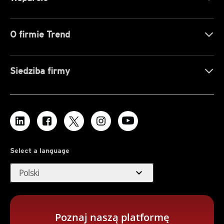
O firmie Trend
Siedziba firmy
Select a language
expand_more
Polski
Poznaj naszą platformę