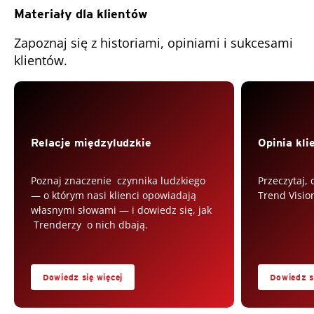
Materiały dla klientów
Zapoznaj się z historiami, opiniami i sukcesami
klientów.
Open On A New Tab
Relacje międzyludzkie
Opinia kli
Poznaj znaczenie czynnika ludzkiego
Przeczytaj, 
— o którym nasi klienci opowiadają
Trend Visio
własnymi słowami — i dowiedz się, jak
Trenderzy o nich dbają.
Dowiedz się więcej
Dowiedz s