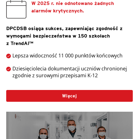
W 2025 r. nie odnotowano żadnych
alarmów krytycznych.
DPCDSB osiąga sukces, zapewniając zgodność z
wymogami bezpieczeństwa w 150 szkołach
z TrendAI™
Lepsza widoczność 11 000 punktów końcowych
Dziesięciolecia dokumentacji uczniów chronionej
zgodnie z surowymi przepisami K-12
Więcej