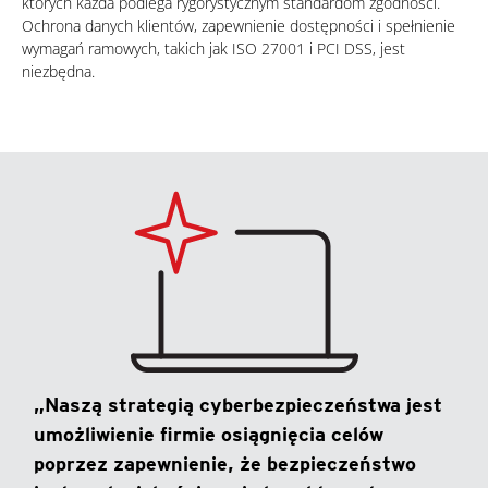
których każda podlega rygorystycznym standardom zgodności.
Ochrona danych klientów, zapewnienie dostępności i spełnienie
wymagań ramowych, takich jak ISO 27001 i PCI DSS, jest
niezbędna.
„Naszą strategią cyberbezpieczeństwa jest
umożliwienie firmie osiągnięcia celów
poprzez zapewnienie, że bezpieczeństwo