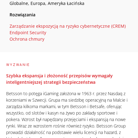
Globalne, Europa, Ameryka Łacińska
Rozwiązania
Zarządzanie ekspozycją na ryzyko cybernetyczne (CREM)
Endpoint Security
Ochrona chmury
WYZWANIE
Szybka ekspansja i złożoność przepisów wymagały
inteligentniejszej strategii bezpieczeństwa
Betsson to potęga iGaming założona w 1963 r. przez Nasdaq z
korzeniami w Szwecji. Grupa ma siedzibę operacyjną na Malcie i
zarządza kilkoma markami, w tym Betsson i Betsafe, oferując
wszystko, od slotów i kasyn na żywo po zakłady sportowe i
pokera. Wzrost był napędzany przejęciami i ekspansją na nowe
rynki. Wraz ze wzrostem rośnie również ryzyko. Betsson Group
prowadzi działalność na podstawie wielu licencji na hazard, z