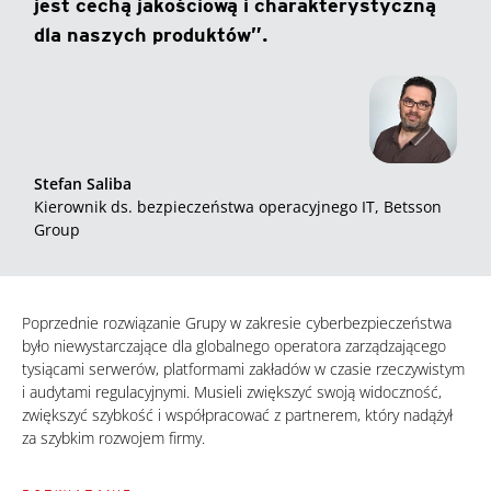
jest cechą jakościową i charakterystyczną
dla naszych produktów”.
Stefan Saliba
Kierownik ds. bezpieczeństwa operacyjnego IT, Betsson
Group
Poprzednie rozwiązanie Grupy w zakresie cyberbezpieczeństwa
było niewystarczające dla globalnego operatora zarządzającego
tysiącami serwerów, platformami zakładów w czasie rzeczywistym
i audytami regulacyjnymi. Musieli zwiększyć swoją widoczność,
zwiększyć szybkość i współpracować z partnerem, który nadążył
za szybkim rozwojem firmy.