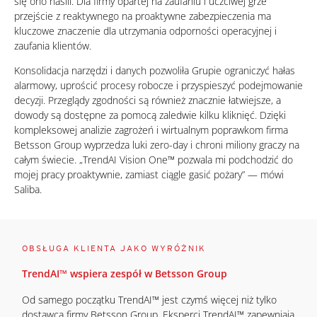
się ono nasili. Dla firmy opartej na zaufaniu i uczciwej grze
przejście z reaktywnego na proaktywne zabezpieczenia ma
kluczowe znaczenie dla utrzymania odporności operacyjnej i
zaufania klientów.
Konsolidacja narzędzi i danych pozwoliła Grupie ograniczyć hałas
alarmowy, uprościć procesy robocze i przyspieszyć podejmowanie
decyzji. Przeglądy zgodności są również znacznie łatwiejsze, a
dowody są dostępne za pomocą zaledwie kilku kliknięć. Dzięki
kompleksowej analizie zagrożeń i wirtualnym poprawkom firma
Betsson Group wyprzedza luki zero-day i chroni miliony graczy na
całym świecie. „TrendAI Vision One™ pozwala mi podchodzić do
mojej pracy proaktywnie, zamiast ciągle gasić pożary” — mówi
Saliba.
OBSŁUGA KLIENTA JAKO WYRÓŻNIK
TrendAI™ wspiera zespół w Betsson Group
Od samego początku TrendAI™ jest czymś więcej niż tylko
dostawcą firmy Betsson Group. Eksperci TrendAI™ zapewniają