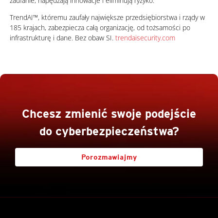
zaufanie, napędzają innowacje i eliminują ryzyko.
TrendAI™, któremu zaufały największe przedsiębiorstwa i rządy w
185 krajach, zabezpiecza całą organizację, od tożsamości po
infrastrukturę i dane. Bez obaw SI.
trendaisecurity.com
Chcesz zmienić swoje podejście
do cyberbezpieczeństwa?
Porozmawiajmy