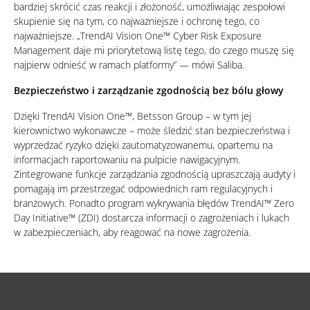
bardziej skrócić czas reakcji i złożoność, umożliwiając zespołowi
skupienie się na tym, co najważniejsze i ochronę tego, co
najważniejsze. „TrendAI Vision One™ Cyber Risk Exposure
Management daje mi priorytetową listę tego, do czego muszę się
najpierw odnieść w ramach platformy” — mówi Saliba.
Bezpieczeństwo i zarządzanie zgodnością bez bólu głowy
Dzięki TrendAI Vision One™, Betsson Group – w tym jej
kierownictwo wykonawcze – może śledzić stan bezpieczeństwa i
wyprzedzać ryzyko dzięki zautomatyzowanemu, opartemu na
informacjach raportowaniu na pulpicie nawigacyjnym.
Zintegrowane funkcje zarządzania zgodnością upraszczają audyty i
pomagają im przestrzegać odpowiednich ram regulacyjnych i
branżowych. Ponadto program wykrywania błędów TrendAI™ Zero
Day Initiative™ (ZDI) dostarcza informacji o zagrożeniach i lukach
w zabezpieczeniach, aby reagować na nowe zagrożenia.