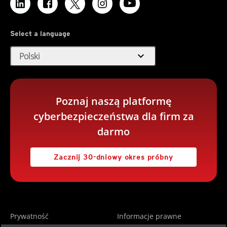
Select a language
expand_more
Polski
Poznaj naszą platformę
cyberbezpieczeństwa dla firm za
darmo
Zacznij 30-dniowy okres próbny
Prywatność
Informacje prawne