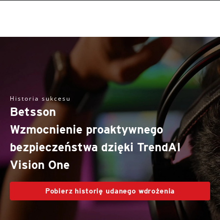
roducts
roducts
roducts
roducts
pen On A New Tab
pen On A New Tab
One-Platform
pen On A New Tab
pen On A New Tab
pen On A New Tab
pen On A New Tab
pen On A New Tab
Historia sukcesu
Betsson
Wzmocnienie proaktywnego
bezpieczeństwa dzięki TrendAI
Vision One
Pobierz historię udanego wdrożenia