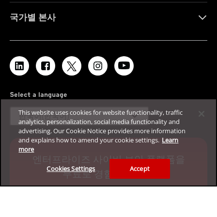
국가별 본사
Select a language
This website uses cookies for website functionality, traffic
expand_more
한국어(한국어)
analytics, personalization, social media functionality and
advertising. Our Cookie Notice provides more information
and explains how to amend your cookie settings.
Learn
more
엔터프라이즈 사이버 보안 플랫폼을
Cookies Settings
Accept
무료로 경험하십시오.
30일 평가판 신청