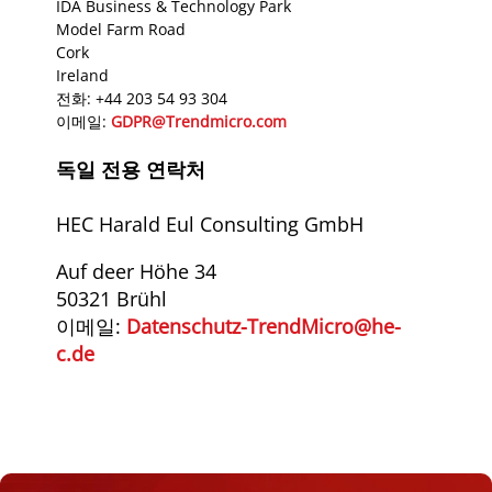
IDA Business & Technology Park
Model Farm Road
Cork
Ireland
전화: +44 203 54 93 304
이메일:
GDPR@Trendmicro.com
독일 전용 연락처
HEC Harald Eul Consulting GmbH
Auf deer Höhe 34
50321 Brühl
이메일:
Datenschutz-TrendMicro@he-
c.de