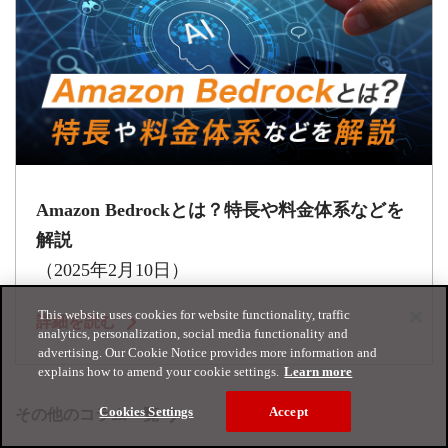
Amazon Bedrockとは？特長や料金体系などを
解説
（2025年2月10日）
This website uses cookies for website functionality, traffic
詳細を読む
analytics, personalization, social media functionality and
advertising. Our Cookie Notice provides more information and
explains how to amend your cookie settings.
Learn more
Cookies Settings
Accept
その他のコラム一覧