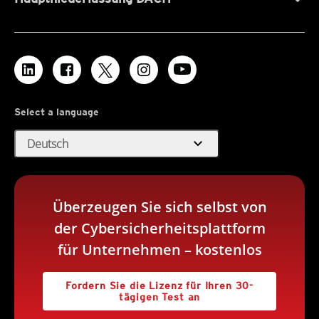
Select a language
expand_more
Deutsch
Überzeugen Sie sich selbst von
der Cybersicherheitsplattform
für Unternehmen – kostenlos
Fordern Sie die Lizenz für Ihren 30-
tägigen Test an