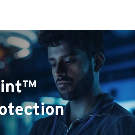
oint™
otection