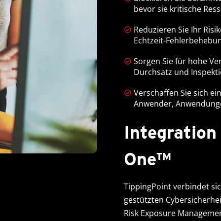
bevor sie kritische Res
Reduzieren Sie Ihr Risi
Echtzeit-Fehlerbehebun
Sorgen Sie für hohe Ver
Durchsatz und Inspekti
Verschaffen Sie sich e
Anwender, Anwendunge
Integration
One™
TippingPoint verbindet si
gestützten Cybersicherhe
Risk Exposure Managemen