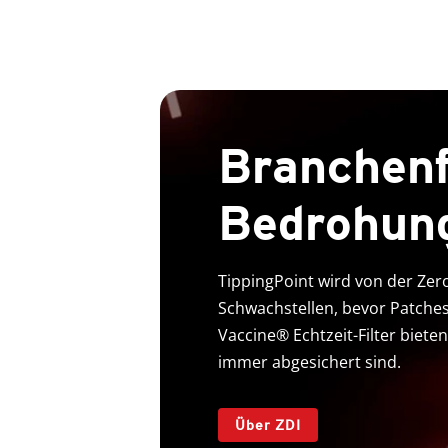
Branchen
Bedrohun
TippingPoint wird von der Zero
Schwachstellen, bevor Patches 
Vaccine® Echtzeit-Filter biete
immer abgesichert sind.
Über ZDI