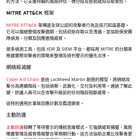
的方法。它支援持續的風險評估、微分段及態勢感知存取管控。
MITRE ATT&CK 框架
MITRE ATT&CK
架構是全球公認的攻擊者行為及技巧知識基礎。
它可以描繪整個攻擊週期，包括初始存取以至洩漏，並協助保安團
隊偵測、分類及回應進階威脅。
很多偵測工具，包括 XDR 及 SIEM 平台，都採用 MITRE 的分類來
根據實際攻擊者的策略來整理及排列警示的優先次序。
網絡殺滅鏈
Cyber Kill Chain
是由 Lockheed Martin 創造的模型，將網絡攻
擊分為連續階段，包括偵察、武器化、交付及利用等。通過了解此
鏈，防護人員可以在攻擊升級前的任何階段阻斷威脅。
這特別適用於事故回應計劃及鑑證調查。
主動防護
主動防護
扭轉了等待警示的傳統思維模式。它強調威脅捕獵、風險
曝露管理及威脅情報整合等預期行動。這方法協助企業比攻擊者更