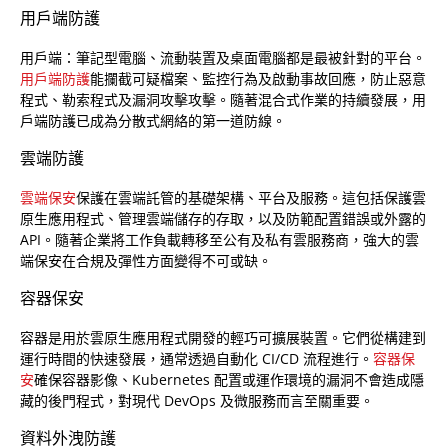
用戶端防護
用戶端：筆記型電腦、流動裝置及桌面電腦都是最被針對的平台。
用戶端防護
能攔截可疑檔案、監控行為及啟動事故回應，防止惡意
程式、勒索程式及漏洞攻擊攻擊。隨著混合式作業的持續發展，用
戶端防護已成為分散式網絡的第一道防線。
雲端防護
雲端保安
保護在雲端託管的基礎架構、平台及服務。這包括保護雲
原生應用程式、管理雲端儲存的存取，以及防範配置錯誤或外露的
API。隨著企業將工作負載轉移至公有及私有雲服務商，強大的雲
端保安在合規及彈性方面變得不可或缺。
容器保安
容器是用於雲原生應用程式開發的輕巧可擴展裝置。它們從構建到
運行時間的快速發展，通常透過自動化 CI/CD 流程進行。
容器保
安
確保容器影像、Kubernetes 配置或運作環境的漏洞不會造成隱
藏的後門程式，對現代 DevOps 及微服務而言至關重要。
資料外洩防護