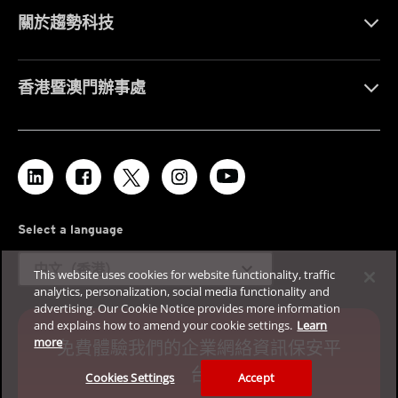
關於趨勢科技
香港暨澳門辦事處
Select a language
expand_more
中文（香港）
This website uses cookies for website functionality, traffic
analytics, personalization, social media functionality and
advertising. Our Cookie Notice provides more information
and explains how to amend your cookie settings.
Learn
more
免費體驗我們的企業網絡資訊保安平
台
Cookies Settings
Accept