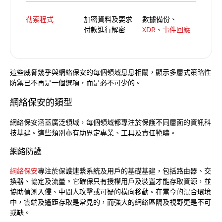
勒索程式
加密資料及要求
數據備份、
付款進行解密
XDR
、
事件回應
這些威脅幾乎與網絡保安的每個領域息息相關，顯示多層式策略性
防禦已不再是一個選項，而是必不可少的。
網絡保安的類型
網絡保安涵蓋廣泛領域，每個領域都專注於保護不同層面的資訊科
技基建。這些類別亦有助界定專業、工具及責任範疇。
網絡防護
網絡保安
專注於保護連繫系統及用戶的基礎基建，包括路由器、交
換器、協定及流量。它確保只有授權用戶及裝置才能存取資源，並
協助偵測入侵、中間人攻擊或可疑的橫向移動。在當今的混合環境
中，雲端及遙距存取是常見的，而強大的網絡區隔及視野更是不可
或缺。