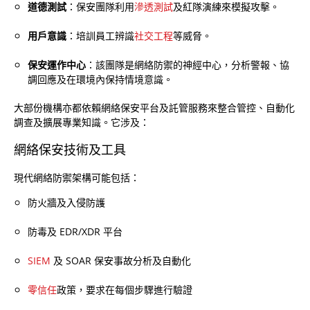
道德測試
：保安團隊利用
滲透測試
及紅隊演練來模擬攻擊。
用戶意識
：培訓員工辨識
社交工程
等威脅。
保安運作中心
：該團隊是網絡防禦的神經中心，分析警報、協
調回應及在環境內保持情境意識。
大部份機構亦都依賴網絡保安平台及託管服務來整合管控、自動化
調查及擴展專業知識。它涉及：
網絡保安技術及工具
現代網絡防禦架構可能包括：
防火牆及入侵防護
防毒及 EDR/XDR 平台
SIEM
及 SOAR 保安事故分析及自動化
零信任
政策，要求在每個步驟進行驗證