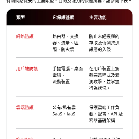
有關網絡保安的主要類型、目的及能力的快速摘要，請參閱下表。
類型
它保護甚麼
主要功能
網絡防護
路由器、交換
防止未經授權的
器、流量、區
存取及偵測跨通
隔、防火牆
訊層的入侵
用戶端防護
手提電腦、桌面
在用戶裝置上攔
電腦、
截惡意程式及漏
流動裝置
洞攻擊，並掌握
行為狀況。
雲端防護
公有/私有雲
保護雲端工作負
SaaS、IaaS
載、配置、API 及
容器基礎架構