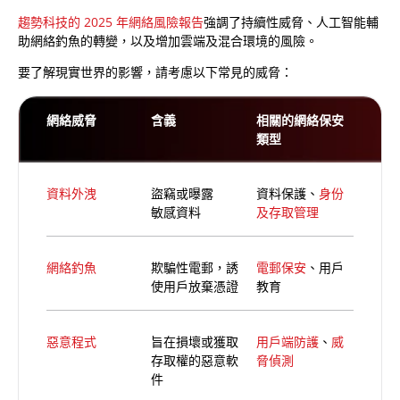
趨勢科技的 2025 年網絡風險報告
強調了持續性威脅、人工智能輔
助網絡釣魚的轉變，以及增加雲端及混合環境的風險。
要了解現實世界的影響，請考慮以下常見的威脅：
網絡威脅
含義
相關的網絡保安
類型
資料外洩
盜竊或曝露
資料保護、
身份
敏感資料
及存取管理
網絡釣魚
欺騙性電郵，誘
電郵保安
、用戶
使用戶放棄憑證
教育
惡意程式
旨在損壞或獲取
用戶端防護
、
威
存取權的惡意軟
脅偵測
件