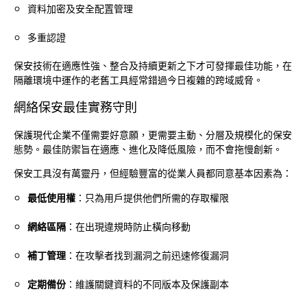
資料加密及安全配置管理
多重認證
保安技術在適應性強、整合及持續更新之下才可發揮最佳功能，在
隔離環境中運作的老舊工具經常錯過今日複雜的跨域威脅。
網絡保安最佳實務守則
保護現代企業不僅需要好意願，更需要主動、分層及規模化的保安
態勢。最佳防禦旨在適應、進化及降低風險，而不會拖慢創新。
保安工具沒有萬靈丹，但經驗豐富的從業人員都同意基本因素為：
最低使用權
：只為用戶提供他們所需的存取權限
網絡區隔
：在出現違規時防止橫向移動
補丁管理
：在攻擊者找到漏洞之前迅速修復漏洞
定期備份
：維護關鍵資料的不同版本及保護副本