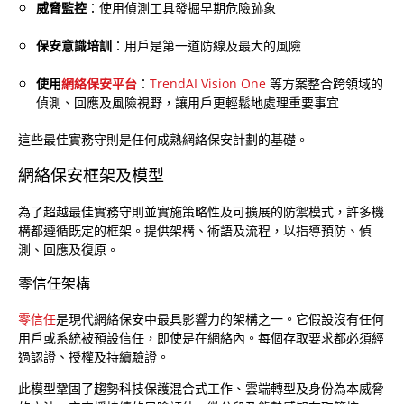
威脅監控
：使用偵測工具發掘早期危險跡象
保安意識培訓
：用戶是第一道防線及最大的風險
使用
網絡保安平台
：
TrendAI Vision One
等方案整合跨領域的
偵測、回應及風險視野，讓用戶更輕鬆地處理重要事宜
這些最佳實務守則是任何成熟網絡保安計劃的基礎。
網絡保安框架及模型
為了超越最佳實務守則並實施策略性及可擴展的防禦模式，許多機
構都遵循既定的框架。提供架構、術語及流程，以指導預防、偵
測、回應及復原。
零信任架構
零信任
是現代網絡保安中最具影響力的架構之一。它假設沒有任何
用戶或系統被預設信任，即使是在網絡內。每個存取要求都必須經
過認證、授權及持續驗證。
此模型鞏固了趨勢科技保護混合式工作、雲端轉型及身份為本威脅