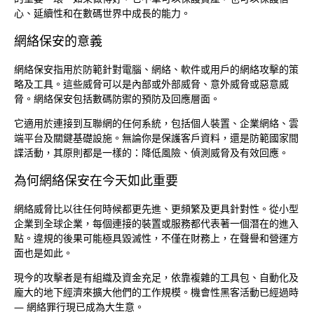
心、延續性和在數碼世界中成長的能力。
網絡保安的意義
網絡保安指用於防範針對電腦、網絡、軟件或用戶的網絡攻擊的策
略及工具。這些威脅可以是內部或外部威脅、意外威脅或惡意威
脅。網絡保安包括數碼防禦的預防及回應層面。
它適用於連接到互聯網的任何系統，包括個人裝置、企業網絡、雲
端平台及關鍵基礎設施。無論你是保護客戶資料，還是防範國家間
諜活動，其原則都是一樣的：降低風險、偵測威脅及有效回應。
為何網絡保安在今天如此重要
網絡威脅比以往任何時候都更先進、更頻繁及更具針對性。從小型
企業到全球企業，每個連接的裝置或服務都代表著一個潛在的進入
點。違規的後果可能極具毀滅性，不僅在財務上，在聲譽和營運方
面也是如此。
現今的攻擊者是有組織及資金充足，依靠複雜的工具包、自動化及
龐大的地下經濟來擴大他們的工作規模。機會性黑客活動已經過時
— 網絡罪行現已成為大生意。