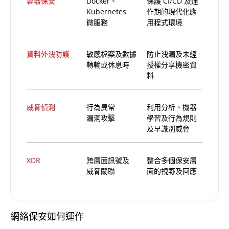
容器保安
Docker、
保護 CI/CD 及運
Kubernetes
作期的現代化應
微服務
用程式環境
資料外洩防護
敏感檔案及數據
防止洩漏及未經
轉輸或休息時
授權分享機密資
料
威脅偵測
行為異常
利用分析、機器
漏洞攻擊
學習及行為規則
及早識別威脅
XDR
跨層面訊號及
整合多個保安層
威脅關聯
面的視野及回應
網絡保安如何運作