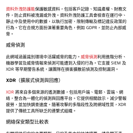
資料外洩防護能
保護敏感資料，包括客戶記錄、知識產權、財務文
件，防止資料被洩漏或外洩。資料外洩防護工具會檢查在運行中、
靜止中及使用中的數據，以執行加密、限制傳輸及標記違反政策的
行為。它在合規方面扮演著重要角色，例如 GDPR，並防止內部威
脅。
威脅偵測
此網域涵蓋識別環境中活躍威脅的能力。
威脅偵測
利用進階分析、
機器學習及威脅情報來偵測可能遭到入侵的行為。它支援 SIEM 及
XDR 等早期警告系統，讓團隊在損害擴散前偵測及控制漏洞。
XDR（擴展式偵測與回應）
XDR
將來自多個來源的遙測數據，包括用戶端、電郵、雲端、網
絡，整合為一體化的偵測與回應平台。它提供相關啟示，減少警報
疲勞，並加快調查速度。隨著攻擊的多階段性及跨網域性質，XDR
提供了傳統工具所缺乏的連繫式組織。
網絡保安類型比較表