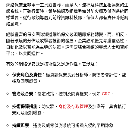
網絡保安並非單一工具或團隊，而是人、流程及科技互相連繫的生
態系統。正確行事時，策略協調及組織準備與防火牆及偵測系統同
樣重要。從行政領導層到前線資訊科技部，每個人都有責任降低網
絡風險。
經驗豐富的保安團隊知道網絡保安必須適應業務轉變，而非相反。
隨著環境的分佈及攻擊者技術的發展，企業必須優先考慮靈活性、
自動化及以智能為主導的決策。這需要結合熟練的專業人士和智能
平台，以共同運作。
有效的網絡保安既是技術性又是運作性。它涉及：
保安角色及責任
：從資訊保安長到分析師，防禦者會評估、監
控及回應威脅。
管治及合規
：制定政策、控制及問責框架，例如
GRC
。
技術保障措施
：防火牆、
身份及存取管理
及加密等工具會執行
規則及限制曝露。
持續監察
：遙測及威脅偵測系統可辨識入侵的早期跡象。