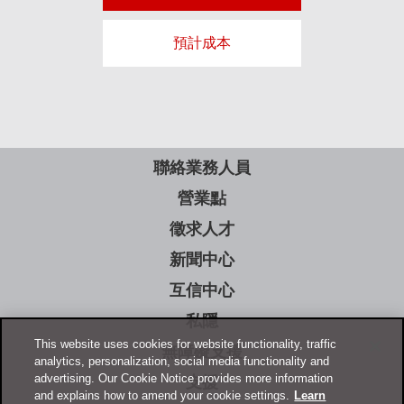
預計成本
聯絡業務人員
營業點
徵求人才
新聞中心
互信中心
私隱
This website uses cookies for website functionality, traffic
無障礙支援
analytics, personalization, social media functionality and
advertising. Our Cookie Notice provides more information
支援
and explains how to amend your cookie settings.
Learn