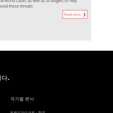
al-world cases as well as strategies to help
avoid these threats.
Read more
다.
국가별 본사
트렌드마이크로 - 한국