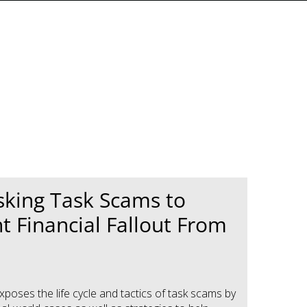
king Task Scams to
t Financial Fallout From
xposes the life cycle and tactics of task scams by