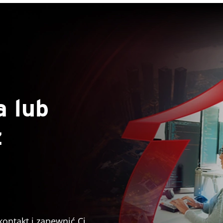
a lub
z
kontakt i zapewnić Ci