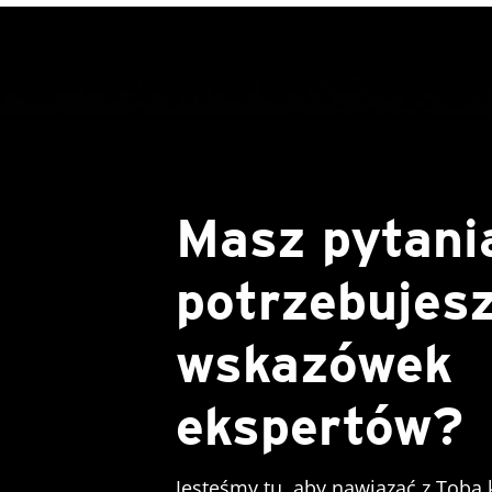
Masz pytani
potrzebujes
wskazówek
ekspertów?
Jesteśmy tu, aby nawiązać z Tobą 