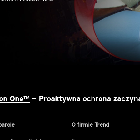
ion One™
— Proaktywna ochrona zaczyna 
arcie
O firmie Trend