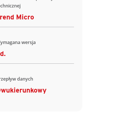
echnicznej
rend Micro
ymagana wersja
d.
rzepływ danych
wukierunkowy