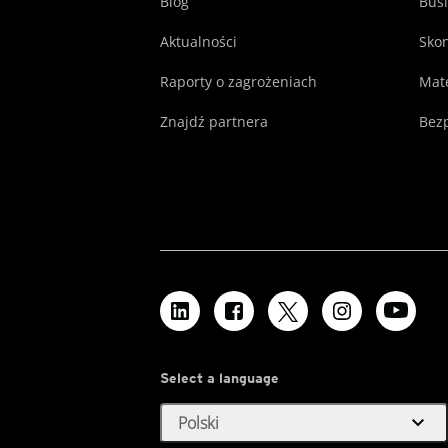
Blog
Busi
Aktualności
Skon
Raporty o zagrożeniach
Mate
Znajdź partnera
Bezp
Select a language
expand_more
Polski