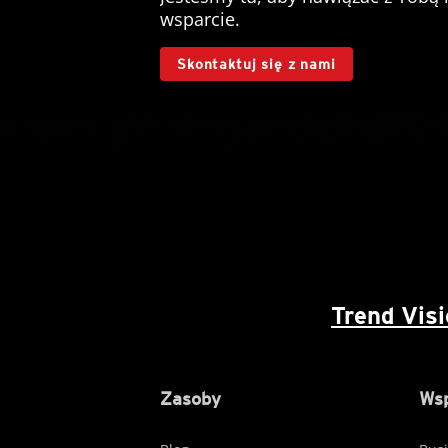
wsparcie.
Skontaktuj się z nami
Trend Vis
Zasoby
Wsp