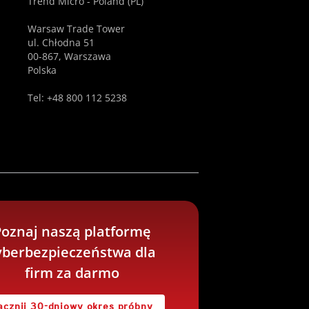
Trend Micro - Poland (PL)
Warsaw Trade Tower
ul. Chłodna 51
00-867, Warszawa
Polska
Tel: +48 800 112 5238
oznaj naszą platformę
yberbezpieczeństwa dla
firm za darmo
acznij 30-dniowy okres próbny