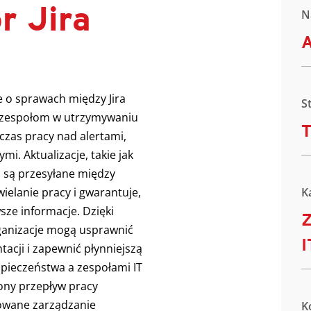
r Jira
N
A
e o sprawach między Jira
S
c zespołom w utrzymywaniu
T
czas pracy nad alertami,
i. Aktualizacje, takie jak
, są przesyłane między
ielanie pracy i gwarantuje,
K
sze informacje. Dzięki
Z
rganizacje mogą usprawnić
I
acji i zapewnić płynniejszą
pieczeństwa a zespołami IT
ony przepływ pracy
zowane zarządzanie
K