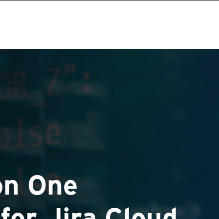
on One
for Jira Cloud