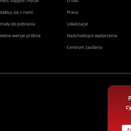
ness Support Portal
O nas
taktuj się z nami
Praca
riały do pobrania
Lokalizacje
łatne wersje próbne
Nadchodzące wydarzenia
Centrum zaufania
P
c
Z