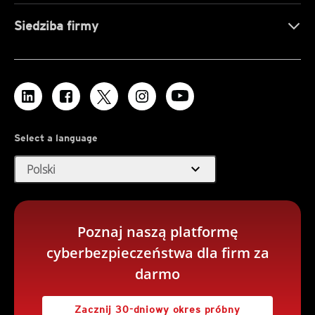
Siedziba firmy
Select a language
expand_more
Polski
Poznaj naszą platformę
cyberbezpieczeństwa dla firm za
darmo
Zacznij 30-dniowy okres próbny