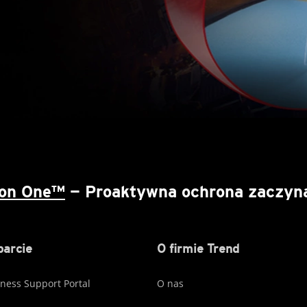
ion One™
— Proaktywna ochrona zaczyna 
arcie
O firmie Trend
ness Support Portal
O nas