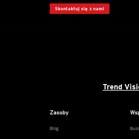
Skontaktuj się z nami
Trend Vis
Zasoby
Wsp
Blog
Busi