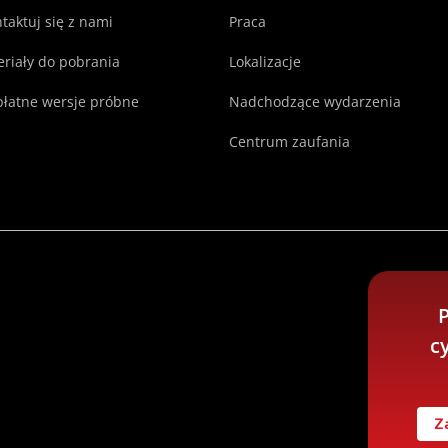
taktuj się z nami
Praca
riały do pobrania
Lokalizacje
łatne wersje próbne
Nadchodzące wydarzenia
Centrum zaufania
P
c
Z