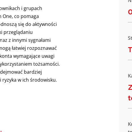
N
tkownikach i grupach
n One, co pomaga
odnoszą się do aktywności
i przeglądaniu
S
wraz z innymi sygnałami
 mogą łatwiej rozpoznawać
T
 konta wymagające uwagi
ykorzystaniem tożsamości.
dejmować bardziej
K
 ryzyka w ich środowisku.
Z
t
K