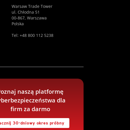
Warsaw Trade Tower
ul. Chłodna 51
00-867, Warszawa
Polska
Tel: +48 800 112 5238
oznaj naszą platformę
yberbezpieczeństwa dla
firm za darmo
acznij 30-dniowy okres próbny