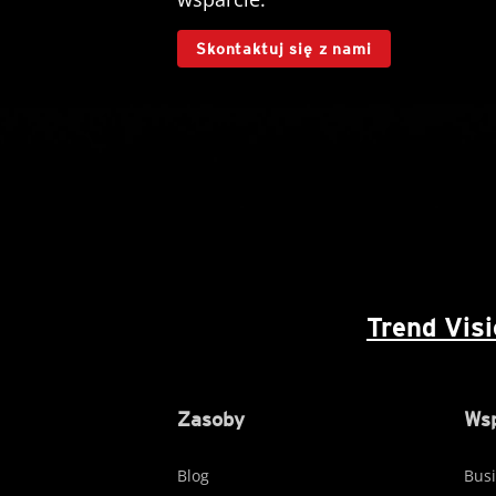
Skontaktuj się z nami
Trend Vis
Zasoby
Wsp
Blog
Busi