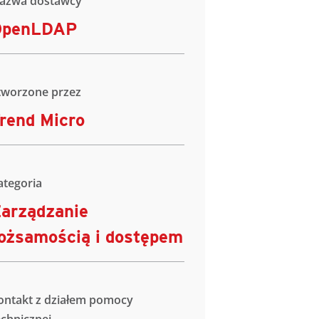
azwa dostawcy
OpenLDAP
tworzone przez
rend Micro
ategoria
arządzanie
ożsamością i dostępem
ontakt z działem pomocy