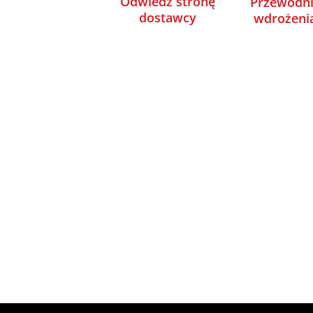
Odwiedź stronę
Przewodn
dostawcy
wdrożeni