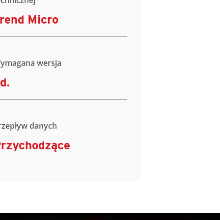
echnicznej
rend Micro
ymagana wersja
d.
rzepływ danych
rzychodzące