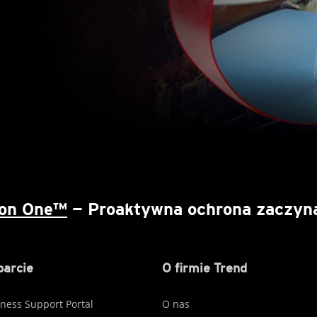
ion One™
— Proaktywna ochrona zaczyna 
arcie
O firmie Trend
ness Support Portal
O nas