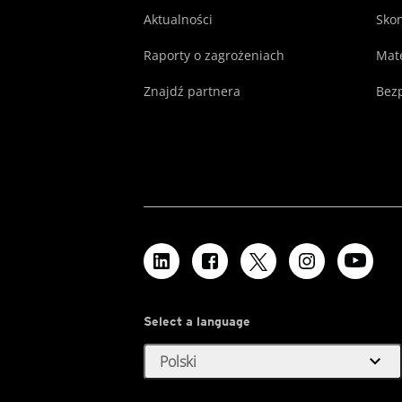
Aktualności
Skon
Raporty o zagrożeniach
Mate
Znajdź partnera
Bezp
Select a language
expand_more
Polski