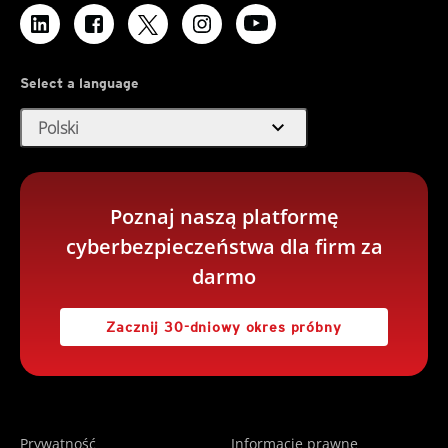
Select a language
expand_more
Polski
Poznaj naszą platformę
cyberbezpieczeństwa dla firm za
darmo
Zacznij 30-dniowy okres próbny
Prywatność
Informacje prawne