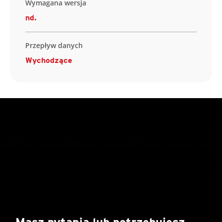
Wymagana wersja
nd.
Przepływ danych
Wychodzące