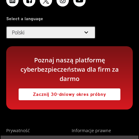
Select a language
expand_more
Polski
Poznaj naszą platformę
cyberbezpieczeństwa dla firm za
darmo
Zacznij 30-dniowy okres próbny
Prywatność
Informacje prawne