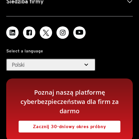
Siedziba firmy
Select a language
expand_more
Polski
Poznaj naszą platformę
cyberbezpieczeństwa dla firm za
darmo
Zacznij 30-dniowy okres próbny