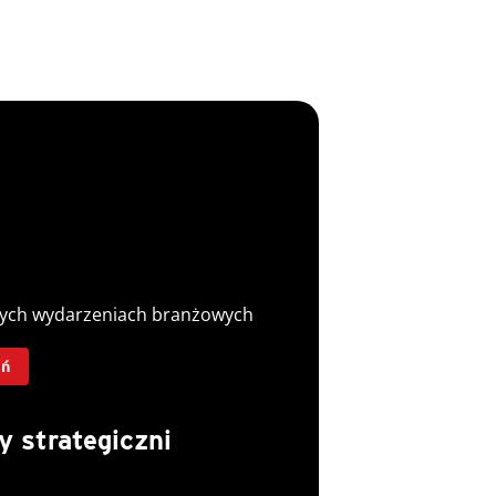
szych wydarzeniach branżowych
eń
 strategiczni