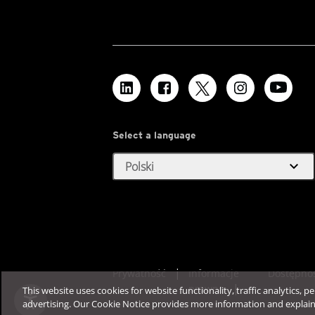
Select a language
expand_more
Polski
Prywatność
Informacje
Dostępno
prawne
This website uses cookies for website functionality, traffic analytics, p
advertising. Our Cookie Notice provides more information and explai