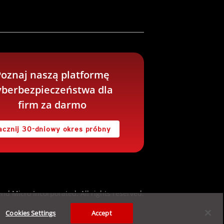
oznaj naszą platformę
yberbezpieczeństwa dla
firm za darmo
acznij 30-dniowy okres próbny
nd Micro Incorporated. All rights reserved.
Cookies Settings
Accept