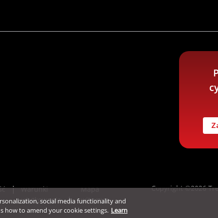
P
c
Z
Copyright ©2026 Tre
ść
Warunki
Mapa
użytkowania
witryny
ersonalization, social media functionality and
ns how to amend your cookie settings.
Learn