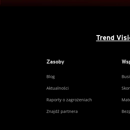
Trend Vis
Zasoby
Wsp
Blog
Busi
Aktualności
Skon
Raporty o zagrożeniach
Mate
Znajdź partnera
Bezp