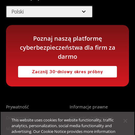
expand_more
Polski
Poznaj naszą platformę
cyberbezpieczeństwa dla firm za
darmo
Zacznij 30-dniowy okres próbny
Prywatność
Informacje prawne
Dostępność
Warunki użytkowania
This website uses cookies for website functionality, traffic
analytics, personalization, social media functionality and
Mapa witryny
advertising. Our Cookie Notice provides more information