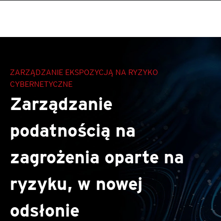
roducts
One-Platform
pen On A New Tab
pen On A New Tab
pen On A New Tab
pen On A New Tab
pen On A New Tab
pen On A New Tab
ZARZĄDZANIE EKSPOZYCJĄ NA RYZYKO
CYBERNETYCZNE
Zarządzanie
podatnością na
zagrożenia oparte na
ryzyku, w nowej
odsłonie