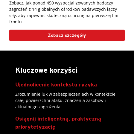
Zobacz, jak ponad 450 wyspecjalizowanych badaczy
zagrożeń z 14 globalnych ośrodków badawczych łączy
siły, aby zapewnić skuteczną ochronę na pierwszej linii
frontu.
Zobacz szczegóły
Kluczowe korzyści
Ujednolicenie kontekstu ryzyka
Zrozumienie luk w zabezpieczeniach w kontekście
całej powierzchni ataku, znaczenia zasobów i
aktualnego zagrożenia.
Osiągnij inteligentną, praktyczną
priorytetyzację