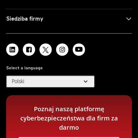
Siedziba firmy
Select a language
expand_more
Polski
Poznaj naszą platformę
cyberbezpieczeństwa dla firm za
darmo