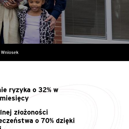
Wniosek
ie ryzyka o 32% w
 miesięcy
lnej złożoności
eczeństwa o 70% dzięki
i