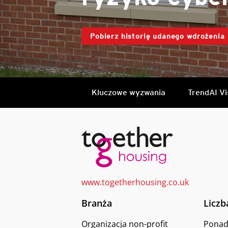
Pobierz historię udanego wdrożenia
Kluczowe wyzwania
TrendAI Vi
www.togetherhousing.co.uk
Branża
Licz
Organizacja non-profit
Ponad