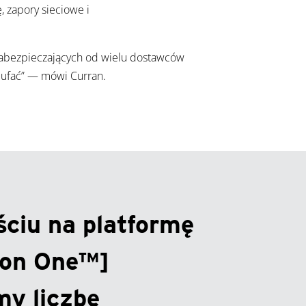
, zapory sieciowe i
 zabezpieczających od wielu dostawców
o ufać” — mówi Curran.
ściu na platformę
ion One™]
my liczbę