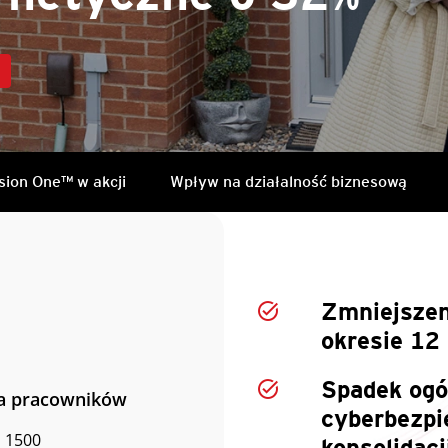
sion One™ w akcji
Wpływ na działalność biznesową
Zmniejszen
okresie 12
Spadek ogó
ba pracowników
cyberbezpi
 1500
konsolidacj