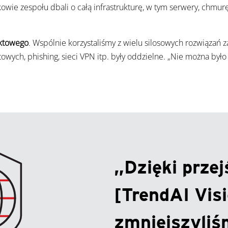
wie zespołu dbali o całą infrastrukturę, w tym serwery, chmurę
nktowego
. Wspólnie korzystaliśmy z wielu silosowych rozwiązań
etowych, phishing, sieci VPN itp. były oddzielne. „Nie można był
„Dzięki przej
[TrendAI Vis
zmniejszyliś