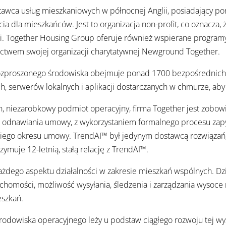
awca usług mieszkaniowych w północnej Anglii, posiadający po
ia dla mieszkańców. Jest to organizacja non-profit, co oznacza, 
ci. Together Housing Group oferuje również wspierane program
nictwem swojej organizacji charytatywnej Newground Together.
ozproszonego środowiska obejmuje ponad 1700 bezpośrednich 
, serwerów lokalnych i aplikacji dostarczanych w chmurze, ab
h, niezarobkowy podmiot operacyjny, firma Together jest zobo
u odnawiania umowy, z wykorzystaniem formalnego procesu zapy
iego okresu umowy. TrendAI™ był jedynym dostawcą rozwiązań, 
ymuje 12-letnią, stałą relację z TrendAI™.
każdego aspektu działalności w zakresie mieszkań wspólnych. D
chomości, możliwość wysyłania, śledzenia i zarządzania wyso
eszkań.
środowiska operacyjnego leży u podstaw ciągłego rozwoju tej wy