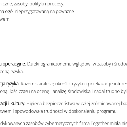
czne, zasoby, polityki i procesy.
 na ogół nieprzygotowaną na poważne
twem.
a operacyjne
. Dzięki ograniczonemu wglądowi w zasoby i środo
oceną ryzyka.
cja ryzyka
. Razem starali się określić ryzyko i przekazać je inte
zoną ilość czasu na ocenę i analizę środowiska i nadal trudno by
ji i kultury.
Higiena bezpieczeństwa w całej zróżnicowanej b
ństwem i spowodowała trudności w doskonaleniu programu.
edykowanych zasobów cybernetycznych firma Together miała ni