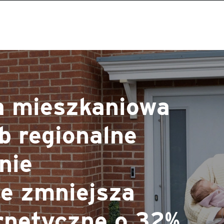
 mieszkaniowa
b regionalne
nie
e zmniejsza
rnetyczne o 32%