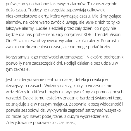
poświęcamy na badanie fałszywych alarmów. To zaoszczędziło
dużo czasu. Tradycyjne narzędzia zapewniają całkowicie
nieskontekstowe alerty, które wymagają czasu. Mieliśmy tysiące
alarmów, na które warto zwrócić uwagę, ale 99% z nich to tylko
fałszywe alarmy. Ludzie siedzieli przez cały dzień, co nigdy nie
będzie dla nas problemem. Gdy otrzymasz XDR i TrendAI Vision
One™, zaczniesz otrzymywać wysokiej jakości alerty. Po prostu
zwalnia niezliczone ilości czasu, ale nie mogę podać liczby.
Korzystamy z jego możliwości automatyzacji. Niektóre podręczniki
pozwoliły nam zaoszczędzić dni. Podjęli działania bez udziału w
tym zakresie.
Jest to zdecydowanie centrum naszej detekcji i reakcji w
dzisiejszych czasach. Widzimy rzeczy, których wcześniej nie
widzieliśmy lub których nigdy nie wykrywaliśmy za pomocą innych
narzędzi. Dzięki temu jesteśmy znacznie bardziej świadomi tego,
co znajduje się w naszym majątku. Zapewnia lepszą widoczność i
pozwala zespołowi ds. wykrywania zagrożeń zatrzymać wszystko,
co może być nawet podejrzane, z dużym wyprzedzeniem.
Zdecydowanie poprawiło to czas reakcji.