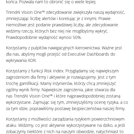
końca. Pozwala nam to obronić się o wiele lepiej.
TrendAI Vision One™ zdecydowanie zwiększyła naszą wydajność,
zmniejszając liczbę alertów i korelując je z innymi. Prawie
niemożliwe jest podanie prawdziwej liczby, ale zdecydowanie
widzimy rzeczy, których bez niej nie moglibyśmy wykryć.
Prawdopodobnie wydajność wynosi 50%.
Korzystamy z pulpitów nawigacyjnych kierownictwa. Ważne jest
dla nas, abyśmy mogli przejść od Executive Dashboards do
wykrywania XDR.
Korzystamy z funkcji Risk Index. Przyglądamy się największym
zagrożeniom dla firmy i aktywnie je rozwiązujemy. Jest z tym
trochę gamifikacji. Mamy inżynierów, którzy chcą zmniejszyć
ogólny wynik firmy. Największe zagrożenia, jakie stwarza dla
nas TrendAI Vision One™ i które najprawdopodobniej zostaną
wykorzystane. Zajmując się tym, zmniejszyliśmy ocenę ryzyka, a co
za tym idzie, poprawiliśmy postawę bezpieczeństwa naszej firmy.
Korzystamy z możliwości zarządzania ryzykiem powierzchniowym
ataku. Widzimy, co jest aktywnie wykorzystywane na dziko, a jeśli
zobaczymy niektóre z nich na naszym obwodzie, natychmiast to