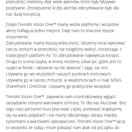
przeszłości mieliśmy zbyt wiele alarmów, które były fałszywie
pozytywne. Zmniejszenie liczby alertów zdecydowanie było dla
nas dużą korzyścią.
Dzięki TrendAI Vision One™ mamy widok platformy i wszystkie
alerty trafiają w jedno miejsce. Daje nam to znacznie lepsze
zrozumienie.
Zdecydowanie mamy lepszą widoczność. Możemy teraz wykrywać
rzeczy, których w przeszłości nie mogliśmy wykryć, korzystając z
tradycyjnych platform AV. To zdecydowanie największa korzyść.
Druga to ocena ryzyka, w której możemy zobaczyć, gdzie jest to
ryzyko w firmie, i aktywnie na nie dzwonić i zająć się nim.
Używamy go we wszystkich naszych punktach końcowych.
Używamy go w naszej chmurze, w wiadomościach e-mail, M365,
SharePoint i OneDrive. Używamy go praktycznie wszędzie.
TrendAI Vision One™ zapewnia nam scentralizowany wgląd i
zarządzanie różnymi warstwami ochrony. To dla nas kluczowe. Bez
tego nasz personel musi pracować ciężej, ponieważ znajdujemy
się na wielu pulpitach i nie mamy olbrzymiego obrazu między
systemami a warstwami zabezpieczeń. TrendAI Vision One™ łączy
to wszystko ze sobą i może pokazać nam atak od początku do