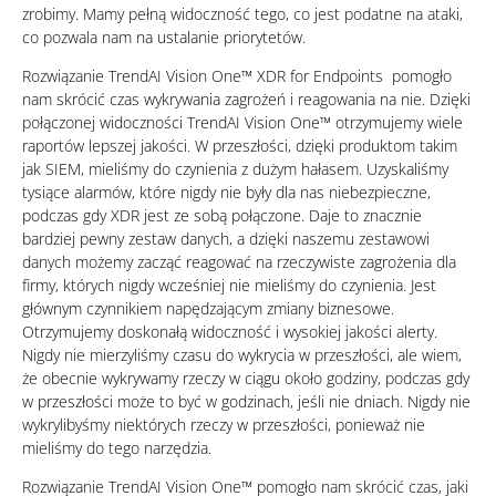
zrobimy. Mamy pełną widoczność tego, co jest podatne na ataki,
co pozwala nam na ustalanie priorytetów.
Rozwiązanie TrendAI Vision One™ XDR for Endpoints pomogło
nam skrócić czas wykrywania zagrożeń i reagowania na nie. Dzięki
połączonej widoczności TrendAI Vision One™ otrzymujemy wiele
raportów lepszej jakości. W przeszłości, dzięki produktom takim
jak SIEM, mieliśmy do czynienia z dużym hałasem. Uzyskaliśmy
tysiące alarmów, które nigdy nie były dla nas niebezpieczne,
podczas gdy XDR jest ze sobą połączone. Daje to znacznie
bardziej pewny zestaw danych, a dzięki naszemu zestawowi
danych możemy zacząć reagować na rzeczywiste zagrożenia dla
firmy, których nigdy wcześniej nie mieliśmy do czynienia. Jest
głównym czynnikiem napędzającym zmiany biznesowe.
Otrzymujemy doskonałą widoczność i wysokiej jakości alerty.
Nigdy nie mierzyliśmy czasu do wykrycia w przeszłości, ale wiem,
że obecnie wykrywamy rzeczy w ciągu około godziny, podczas gdy
w przeszłości może to być w godzinach, jeśli nie dniach. Nigdy nie
wykrylibyśmy niektórych rzeczy w przeszłości, ponieważ nie
mieliśmy do tego narzędzia.
Rozwiązanie TrendAI Vision One™ pomogło nam skrócić czas, jaki