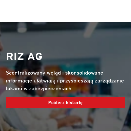
roducts
One-Platform
pen On A New Tab
pen On A New Tab
pen On A New Tab
pen On A New Tab
pen On A New Tab
pen On A New Tab
RIZ AG
Scentralizowany wgląd i skonsolidowane
informacje ułatwiają i przyspieszają zarządzanie
lukami w zabezpieczeniach
Pobierz historię