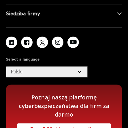
Siedziba firmy
Select a language
expand_more
Polski
Poznaj naszą platformę
cyberbezpieczeństwa dla firm za
darmo