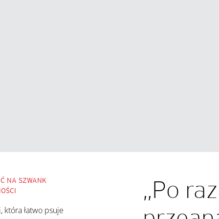
„Po raz
IĆ NA SZWANK
OŚCI
przean
, która łatwo psuje