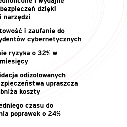
ednolicone i wydajne
abezpieczeń dzięki
i narzędzi
towość i zaufanie do
cydentów cybernetycznych
ie ryzyka o 32% w
 miesięcy
idacja odizolowanych
ezpieczeństwa upraszcza
obniża koszty
edniego czasu do
ia poprawek o 24%