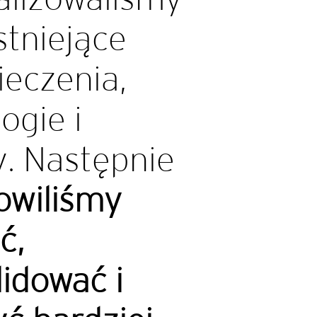
stniejące
ieczenia,
ogie i
y. Następnie
owiliśmy
ć,
idować i