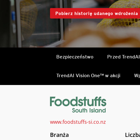
Pobierz historię udanego wdrożenia
Bezpieczeństwo
Przed TrendAI
TrendAI Vision One™ w akcji
Wp
www.foodstuffs-si.co.nz
Branża
Licz