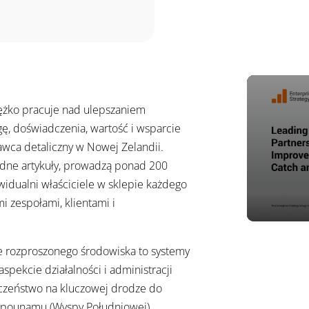
ciężko pracuje nad ulepszaniem
ę, doświadczenia, wartość i wsparcie
awca detaliczny w Nowej Zelandii.
ędne artykuły, prowadzą ponad 200
widualni właściciele w sklepie każdego
i zespołami, klientami i
e rozproszonego środowiska to systemy
pekcie działalności i administracji
eczeństwo na kluczowej drodze do
ipounamu (Wyspy Południowej).