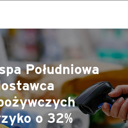
spa Południowa
dostawca
spożywczych
yzyko o 32%