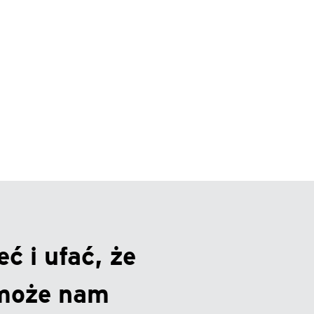
ć i ufać, że
może nam