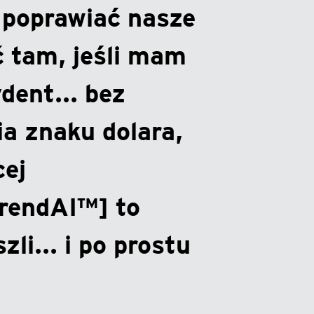
i poprawiać nasze
yć tam, jeśli mam
dent... bez
a znaku dolara,
cej
TrendAI™] to
zli... i po prostu