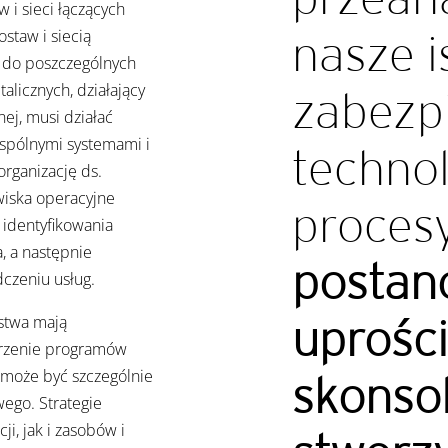
 i sieci łączących
nasze i
staw i siecią
ć do poszczególnych
licznych, działający
zabezp
nej, musi działać
wspólnymi systemami i
technol
organizację ds.
wiska operacyjne
proces
 identyfikowania
, a następnie
postan
dczeniu usług.
uprości
stwa mają
orzenie programów
 może być szczególnie
skonsol
ego. Strategie
i, jak i zasobów i