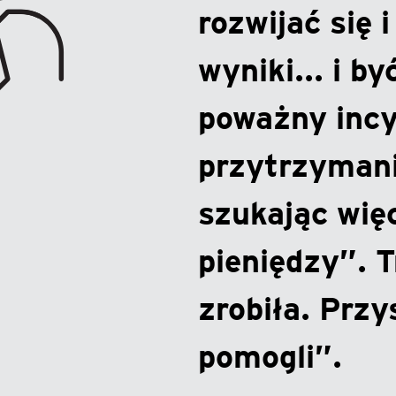
rozwijać się 
wyniki... i b
poważny incy
przytrzymani
szukając wię
pieniędzy”. 
zrobiła. Przys
pomogli”.