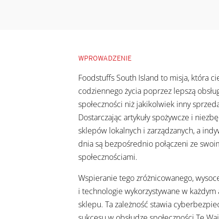
WPROWADZENIE
Foodstuffs South Island to misja, która 
codziennego życia poprzez lepszą obsług
społeczności niż jakikolwiek inny sprzed
Dostarczając artykuły spożywcze i niezb
sklepów lokalnych i zarządzanych, a indy
dnia są bezpośrednio połączeni ze swoim
społecznościami.
Wspieranie tego zróżnicowanego, wysoc
i technologie wykorzystywane w każdym as
sklepu. Ta zależność stawia cyberbezpi
sukcesu w obsłudze społeczności Te Wa