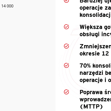
Bardziej uj
 14 000
operacje z
konsolidacj
Większa go
obsługi in
Zmniejszen
okresie 12
70% konsol
narzędzi b
operacje i 
Poprawa śr
wprowadzen
(MTTP)