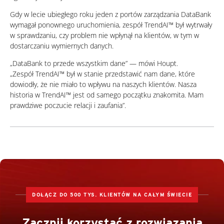
Gdy w lecie ubiegłego roku jeden z portów zarządzania DataBank
wymagał ponownego uruchomienia, zespół TrendAI™ był wytrwały
w sprawdzaniu, czy problem nie wpłynął na klientów, w tym w
dostarczaniu wymiernych danych.
„DataBank to przede wszystkim dane” — mówi Houpt.
„Zespół TrendAI™ był w stanie przedstawić nam dane, które
dowiodły, że nie miało to wpływu na naszych klientów. Nasza
historia w TrendAI™ jest od samego początku znakomita. Mam
prawdziwe poczucie relacji i zaufania”.
DOŁĄCZ DO 500 TYS. KLIENTÓW NA CAŁYM ŚWIECIE
Zacznij korzystać z rozwiązania