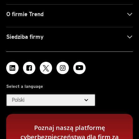
O firmie Trend
Siedziba firmy
Select a language
expand_more
Polski
Poznaj naszą platformę
cyberbezpieczeństwa dla firm za