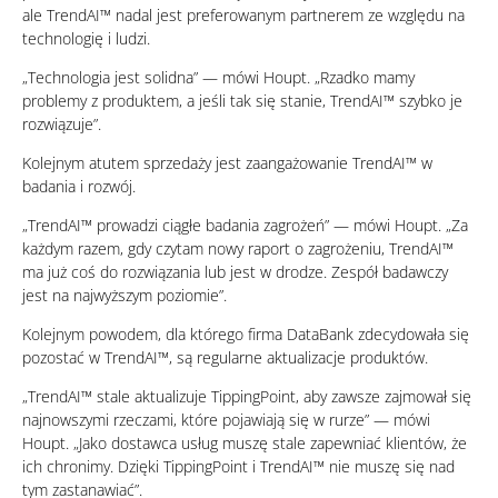
ale TrendAI™ nadal jest preferowanym partnerem ze względu na
technologię i ludzi.
„Technologia jest solidna” — mówi Houpt. „Rzadko mamy
problemy z produktem, a jeśli tak się stanie, TrendAI™ szybko je
rozwiązuje”.
Kolejnym atutem sprzedaży jest zaangażowanie TrendAI™ w
badania i rozwój.
„TrendAI™ prowadzi ciągłe badania zagrożeń” — mówi Houpt. „Za
każdym razem, gdy czytam nowy raport o zagrożeniu, TrendAI™
ma już coś do rozwiązania lub jest w drodze. Zespół badawczy
jest na najwyższym poziomie”.
Kolejnym powodem, dla którego firma DataBank zdecydowała się
pozostać w TrendAI™, są regularne aktualizacje produktów.
„TrendAI™ stale aktualizuje TippingPoint, aby zawsze zajmował się
najnowszymi rzeczami, które pojawiają się w rurze” — mówi
Houpt. „Jako dostawca usług muszę stale zapewniać klientów, że
ich chronimy. Dzięki TippingPoint i TrendAI™ nie muszę się nad
tym zastanawiać”.