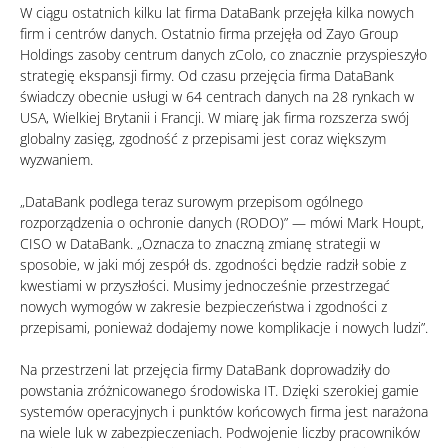
W ciągu ostatnich kilku lat firma DataBank przejęła kilka nowych
firm i centrów danych. Ostatnio firma przejęła od Zayo Group
Holdings zasoby centrum danych zColo, co znacznie przyspieszyło
strategię ekspansji firmy. Od czasu przejęcia firma DataBank
świadczy obecnie usługi w 64 centrach danych na 28 rynkach w
USA, Wielkiej Brytanii i Francji. W miarę jak firma rozszerza swój
globalny zasięg, zgodność z przepisami jest coraz większym
wyzwaniem.
„DataBank podlega teraz surowym przepisom ogólnego
rozporządzenia o ochronie danych (RODO)” — mówi Mark Houpt,
CISO w DataBank. „Oznacza to znaczną zmianę strategii w
sposobie, w jaki mój zespół ds. zgodności będzie radził sobie z
kwestiami w przyszłości. Musimy jednocześnie przestrzegać
nowych wymogów w zakresie bezpieczeństwa i zgodności z
przepisami, ponieważ dodajemy nowe komplikacje i nowych ludzi”.
Na przestrzeni lat przejęcia firmy DataBank doprowadziły do
powstania zróżnicowanego środowiska IT. Dzięki szerokiej gamie
systemów operacyjnych i punktów końcowych firma jest narażona
na wiele luk w zabezpieczeniach. Podwojenie liczby pracowników