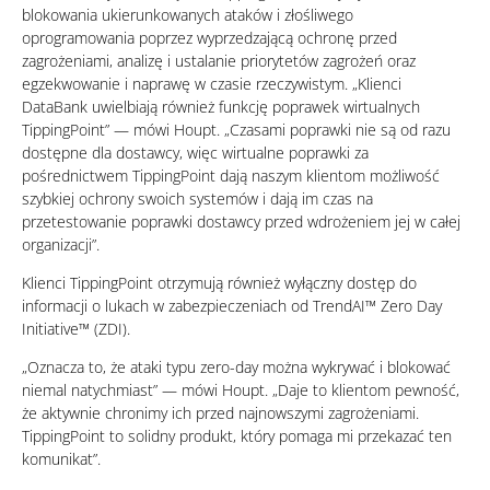
blokowania ukierunkowanych ataków i złośliwego
oprogramowania poprzez wyprzedzającą ochronę przed
zagrożeniami, analizę i ustalanie priorytetów zagrożeń oraz
egzekwowanie i naprawę w czasie rzeczywistym. „Klienci
DataBank uwielbiają również funkcję poprawek wirtualnych
TippingPoint” — mówi Houpt. „Czasami poprawki nie są od razu
dostępne dla dostawcy, więc wirtualne poprawki za
pośrednictwem TippingPoint dają naszym klientom możliwość
szybkiej ochrony swoich systemów i dają im czas na
przetestowanie poprawki dostawcy przed wdrożeniem jej w całej
organizacji”.
Klienci TippingPoint otrzymują również wyłączny dostęp do
informacji o lukach w zabezpieczeniach od TrendAI™ Zero Day
Initiative™ (ZDI).
„Oznacza to, że ataki typu zero-day można wykrywać i blokować
niemal natychmiast” — mówi Houpt. „Daje to klientom pewność,
że aktywnie chronimy ich przed najnowszymi zagrożeniami.
TippingPoint to solidny produkt, który pomaga mi przekazać ten
komunikat”.