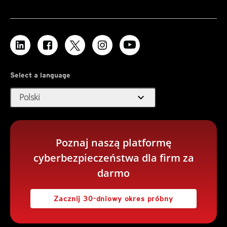
Select a language
expand_more
Polski
Poznaj naszą platformę
cyberbezpieczeństwa dla firm za
darmo
Zacznij 30-dniowy okres próbny