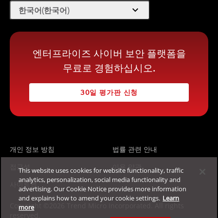
expand_more
한국어(한국어)
엔터프라이즈 사이버 보안 플랫폼을
무료로 경험하십시오.
30일 평가판 신청
개인 정보 방침
법률 관련 안내
접근성
이용 약관
This website uses cookies for website functionality, traffic
analytics, personalization, social media functionality and
사이트맵
advertising. Our Cookie Notice provides more information
and explains how to amend your cookie settings.
Learn
Copyright ©2026 Trend Micro Incorporated. All rights
more
reserved.