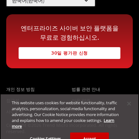
expand_more
한국어(한국어)
엔터프라이즈 사이버 보안 플랫폼을
무료로 경험하십시오.
30일 평가판 신청
개인 정보 방침
법률 관련 안내
접근성
이용 약관
This website uses cookies for website functionality, traffic
analytics, personalization, social media functionality and
사이트맵
advertising. Our Cookie Notice provides more information
and explains how to amend your cookie settings.
Learn
Copyright ©2026 Trend Micro Incorporated. All rights
more
reserved.
Cookies Settings
Accept