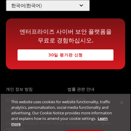
expand_more
한국어(한국어)
엔터프라이즈 사이버 보안 플랫폼을
무료로 경험하십시오.
30일 평가판 신청
개인 정보 방침
법률 관련 안내
접근성
이용 약관
This website uses cookies for website functionality, traffic
analytics, personalization, social media functionality and
사이트맵
advertising. Our Cookie Notice provides more information
and explains how to amend your cookie settings.
Learn
Copyright ©2026 Trend Micro Incorporated. All rights
more
reserved.