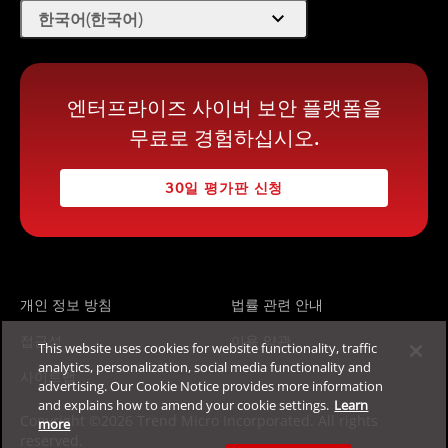
expand_more
한국어(한국어)
엔터프라이즈 사이버 보안 플랫폼을
무료로 경험하십시오.
30일 평가판 신청
개인 정보 방침
법률 관련 안내
접근성
이용 약관
This website uses cookies for website functionality, traffic
analytics, personalization, social media functionality and
사이트맵
advertising. Our Cookie Notice provides more information
and explains how to amend your cookie settings.
Learn
Copyright ©2026 Trend Micro Incorporated. All rights
more
reserved.