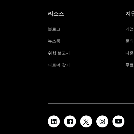
리소스
지
블로그
기업
뉴스룸
문의
위협 보고서
다운
파트너 찾기
무료