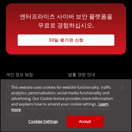
엔터프라이즈 사이버 보안 플랫폼을
무료로 경험하십시오.
30일 평가판 신청
개인 정보 방침
법률 관련 안내
접근성
이용 약관
This website uses cookies for website functionality, traffic
analytics, personalization, social media functionality and
사이트맵
advertising. Our Cookie Notice provides more information
and explains how to amend your cookie settings.
Learn
Copyright ©2026 Trend Micro Incorporated. All rights
more
reserved.
Cookies Settings
Accept