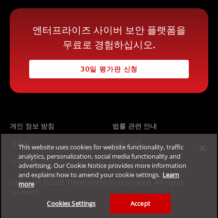
엔터프라이즈 사이버 보안 플랫폼을
무료로 경험하십시오.
30일 평가판 신청
개인 정보 방침
법률 관련 안내
접근성
이용 약관
This website uses cookies for website functionality, traffic
analytics, personalization, social media functionality and
사이트맵
advertising. Our Cookie Notice provides more information
and explains how to amend your cookie settings.
Learn
Copyright ©2026 Trend Micro Incorporated. All rights
more
reserved.
Cookies Settings
Accept