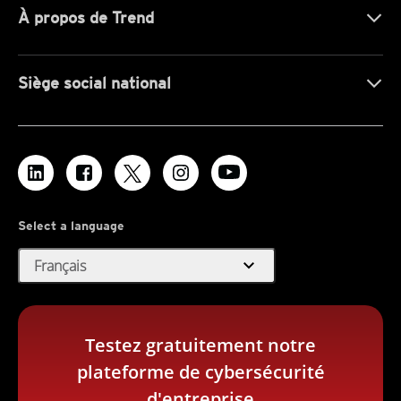
À propos de Trend
Siège social national
Select a language
expand_more
Français
Testez gratuitement notre
plateforme de cybersécurité
d'entreprise