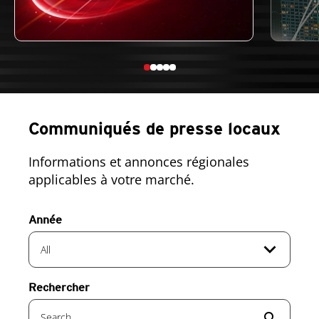
Communiqués de presse locaux
Informations et annonces régionales
applicables à votre marché.
Année
expand_more
All
Rechercher
search