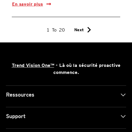
En savoir plus
chevron_right
1
To
20
Next
Trend Vision One™
- Là où la sécurité proactive
commence.
Ressources
Support