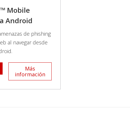
o™ Mobile
ra Android
 amenazas de phishing
eb al navegar desde
droid.
Más
información