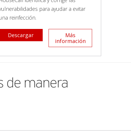
HouseCall identifica y corrige las
vulnerabilidades para ayudar a evitar
una reinfección.
Descargar
Más
información
s de manera