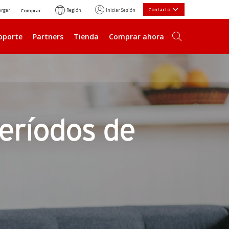
Contacto
argar
Región
Iniciar Sesión
Comprar
oporte
Partners
Tienda
Comprar ahora
eríodos de