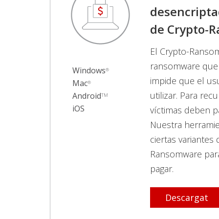
desencripta
de Crypto-
El Crypto-Ranso
ransomware que c
Windows
®
impide que el us
Mac
®
utilizar. Para rec
Android
TM
iOS
víctimas deben p
Nuestra herramie
ciertas variantes
Ransomware para
pagar.
Descargat