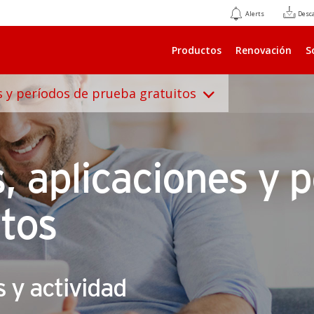
Alerts
Desc
Productos
Renovación
S
s y períodos de prueba gratuitos
 aplicaciones y p
itos
s y actividad