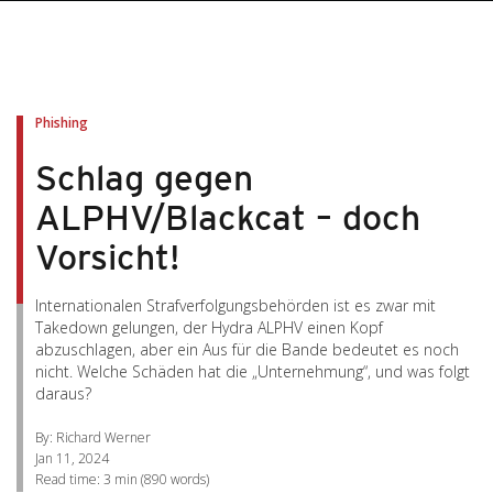
pen On A New Tab
pen On A New Tab
pen On A New Tab
pen On A New Tab
pen On A New Tab
Phishing
Schlag gegen
ALPHV/Blackcat – doch
Vorsicht!
Internationalen Strafverfolgungsbehörden ist es zwar mit
Takedown gelungen, der Hydra ALPHV einen Kopf
abzuschlagen, aber ein Aus für die Bande bedeutet es noch
nicht. Welche Schäden hat die „Unternehmung“, und was folgt
daraus?
By: Richard Werner
Jan 11, 2024
Read time:
3 min
(
890
words)