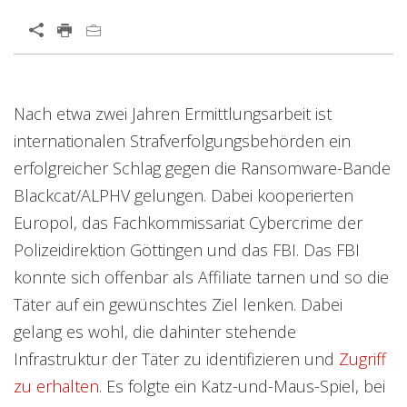
Open On A New Tab
Open On A New Tab
Open On A New Tab
Open On A New Tab
Open On A New Tab
Nach etwa zwei Jahren Ermittlungsarbeit ist
internationalen Strafverfolgungsbehörden ein
erfolgreicher Schlag gegen die Ransomware-Bande
Blackcat/ALPHV gelungen. Dabei kooperierten
Europol, das Fachkommissariat Cybercrime der
Polizeidirektion Göttingen und das FBI. Das FBI
konnte sich offenbar als Affiliate tarnen und so die
Täter auf ein gewünschtes Ziel lenken. Dabei
gelang es wohl, die dahinter stehende
Infrastruktur der Täter zu identifizieren und
Zugriff
zu erhalten
. Es folgte ein Katz-und-Maus-Spiel, bei