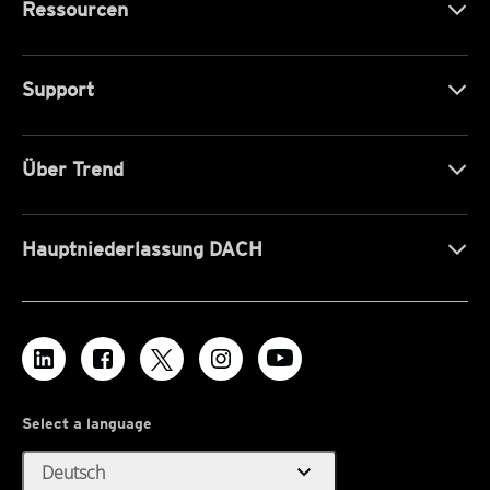
Ressourcen
Support
Über Trend
Hauptniederlassung DACH
Select a language
expand_more
Deutsch