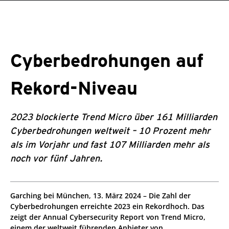
roducts
One-Platform
pen On A New Tab
pen On A New Tab
pen On A New Tab
pen On A New Tab
pen On A New Tab
Cyberbedrohungen auf
Rekord-Niveau
2023 blockierte Trend Micro über 161 Milliarden
Cyberbedrohungen weltweit – 10 Prozent mehr
als im Vorjahr und fast 107 Milliarden mehr als
noch vor fünf Jahren.
Garching bei München, 13. März 2024 – Die Zahl der
Cyberbedrohungen erreichte 2023 ein Rekordhoch. Das
zeigt der Annual Cybersecurity Report von Trend Micro,
einem der weltweit führenden Anbieter von