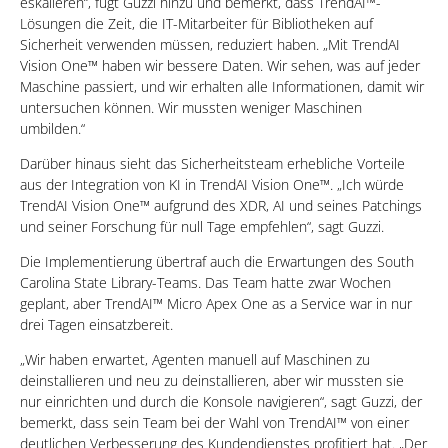
eskalieren“, fügt Guzzi hinzu und bemerkt, dass TrendAI™-
Lösungen die Zeit, die IT-Mitarbeiter für Bibliotheken auf
Sicherheit verwenden müssen, reduziert haben. „Mit TrendAI
Vision One™ haben wir bessere Daten. Wir sehen, was auf jeder
Maschine passiert, und wir erhalten alle Informationen, damit wir
untersuchen können. Wir mussten weniger Maschinen
umbilden.“
Darüber hinaus sieht das Sicherheitsteam erhebliche Vorteile
aus der Integration von KI in TrendAI Vision One™. „Ich würde
TrendAI Vision One™ aufgrund des XDR, AI und seines Patchings
und seiner Forschung für null Tage empfehlen“, sagt Guzzi.
Die Implementierung übertraf auch die Erwartungen des South
Carolina State Library-Teams. Das Team hatte zwar Wochen
geplant, aber TrendAI™ Micro Apex One as a Service war in nur
drei Tagen einsatzbereit.
„Wir haben erwartet, Agenten manuell auf Maschinen zu
deinstallieren und neu zu deinstallieren, aber wir mussten sie
nur einrichten und durch die Konsole navigieren“, sagt Guzzi, der
bemerkt, dass sein Team bei der Wahl von TrendAI™ von einer
deutlichen Verbesserung des Kundendienstes profitiert hat. „Der