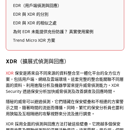
EDR（用戶端偵測與回應）
EDR 與 XDR 的分別
EDR 與 XDR 的相似之處
為何 EDR 未能提供充份防護？ 真實使用案例
Trend Micro XDR 方案
XDR（擴展式偵測與回應）
XDR
保安是將來自不同來源的資料整合至一體化平台的全方位方
案，包括用戶端、網絡及雲端環境。這套完整的整合能關聯不同層
面的資料、利用進階分析及機器學習來提升威脅偵測能力。XDR
Security 透過保安分析加快威脅偵測及改善調查及回應時間。
隱秘的威脅可以避過偵測，它們隱藏在保安壁壘和不相連的方案警
示之間，隨著時間的流逝而傳播。同時，繁忙的保安分析員也要利
用狹隘及互相隔絕的攻擊視野來分流及進行調查。
XDR 採用全面的偵測與回應方法打破這些壁壘。它跨越多個保安
層面收集及關聯偵測到的深層活動資訊，涵蓋電郵、用戶端、伺服