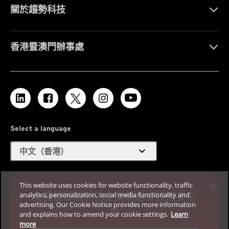
關於趨勢科技
香港暨澳門辦事處
Select a language
expand_more
中文（香港）
This website uses cookies for website functionality, traffic
免費體驗我們的企業網絡資訊保安平
analytics, personalization, social media functionality and
advertising. Our Cookie Notice provides more information
台
and explains how to amend your cookie settings.
Learn
more