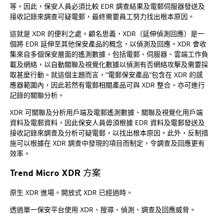
等。因此，保安人員必須比較 EDR 調查結果及電郵伺服器發送及
接收記錄來調查可疑電郵，最終需要員工努力找出根本原因。
這就是 XDR 的便利之處。顧名思義，XDR（延伸偵測回應）是一
個將 EDR 延伸至其他保安產品的概念，以偵測及回應。XDR 會收
集來自多個保安層面的遙測數據，包括電郵、伺服器、雲端工作負
載及網絡，以自動關聯及視覺化數據以偵測有否網絡攻擊及需要採
取甚麼行動。就這個主題而言，“電郵保安產品”包含在 XDR 的感
應器範圍內，因此若然有電郵相關產品可與 XDR 整合，亦可進行
記錄的關聯分析。
XDR 可關聯及分析用戶端及電郵遙測數據、關聯及視覺化用戶端
資料及電郵資料，因此保安人員毋須根據 EDR 資料及電郵發送及
接收記錄來調查及分析可疑電郵，以找出根本原因。此外，反制措
施可以根據在 XDR 調查中發現的項目而制定，令調查及回應更有
效率。
Trend Micro XDR 方案
原生 XDR 進場。開放式 XDR 已經過時。
透過單一保安平台使用 XDR、搜尋、偵測、調查及回應威脅。