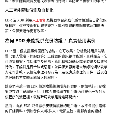
料、發掘隱藏威脅及追蹤攻擊者的行為，以防止日後發生的事故。
人工智能驅動偵測及自動化
EDR 及 XDR 利用
人工智能
及機器學習來強化威脅偵測及自動化保
安程序。這些技術有助減少誤判、識別複雜的攻擊模式及加快決
策，令保安運作更有效率。
為何 EDR 未能提供充份防護？ 真實使用案例
EDR 是一個支援事件回應的功能，它可收集、分析及將用戶端裝
置（個人電腦、伺服器等）上確認的資訊視作遙測。具體而言，它
可收集檔案，包括建立及刪除、應用程式啟動及檔案發送及接收等
行為，不論其是否合法或惡意，並與保安廠商過去確認的網絡攻擊
方法作比較，以優先處理可疑行為、展現應該處理的事件，並以容
易理解的方式顯示威脅入侵程序。
讓我們考慮一個 EDR 偵測攻擊後期階段的案例，例如執行可疑檔
案或存取可疑網址。利用 EDR 來追蹤在用戶端內可視化一系列入
侵程序的流程鏈，就能確認攻擊是從電郵開始。
然而，由於 EDR 只會顯示安裝傳感器的用戶端，故不會提供電郵
的詳細資料，例如發件人/收件人、電郵主旨、電郵內含的連結