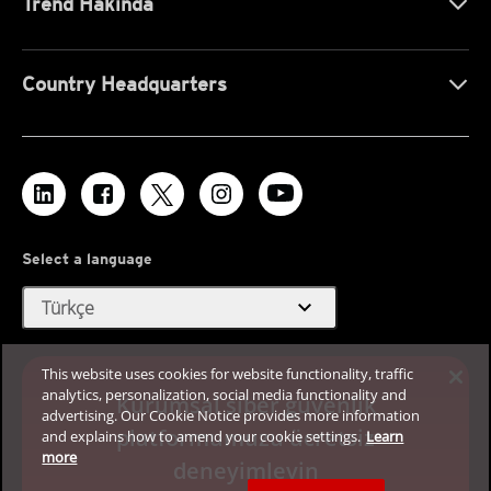
Trend Hakında
Country Headquarters
Select a language
expand_more
Türkçe
This website uses cookies for website functionality, traffic
analytics, personalization, social media functionality and
Kurumsal siber güvenlik
advertising. Our Cookie Notice provides more information
platformumuzu ücretsiz
and explains how to amend your cookie settings.
Learn
more
deneyimleyin