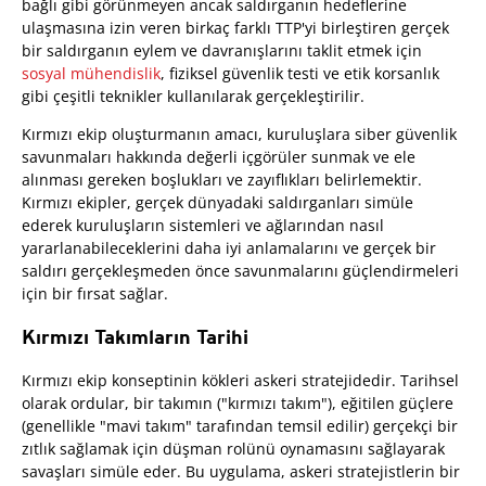
bağlı gibi görünmeyen ancak saldırganın hedeflerine
ulaşmasına izin veren birkaç farklı TTP'yi birleştiren gerçek
bir saldırganın eylem ve davranışlarını taklit etmek için
sosyal mühendislik
,
fiziksel güvenlik testi ve etik korsanlık
gibi çeşitli teknikler kullanılarak gerçekleştirilir.
Kırmızı ekip oluşturmanın amacı, kuruluşlara siber güvenlik
savunmaları hakkında değerli içgörüler sunmak ve ele
alınması gereken boşlukları ve zayıflıkları belirlemektir.
Kırmızı ekipler, gerçek dünyadaki saldırganları simüle
ederek kuruluşların sistemleri ve ağlarından nasıl
yararlanabileceklerini daha iyi anlamalarını ve gerçek bir
saldırı gerçekleşmeden önce savunmalarını güçlendirmeleri
için bir fırsat sağlar.
Kırmızı Takımların Tarihi
Kırmızı ekip konseptinin kökleri askeri stratejidedir. Tarihsel
olarak ordular, bir takımın ("kırmızı takım"), eğitilen güçlere
(genellikle "mavi takım" tarafından temsil edilir) gerçekçi bir
zıtlık sağlamak için düşman rolünü oynamasını sağlayarak
savaşları simüle eder. Bu uygulama, askeri stratejistlerin bir