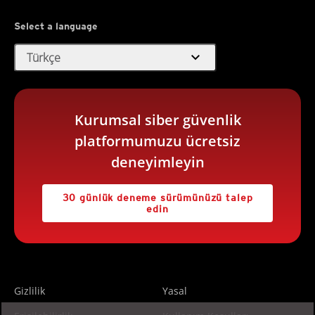
Select a language
expand_more
Türkçe
Kurumsal siber güvenlik
platformumuzu ücretsiz
deneyimleyin
30 günlük deneme sürümünüzü talep
edin
Gizlilik
Yasal