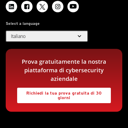
Select a language
expand_more
Italiano
Prova gratuitamente la nostra
piattaforma di cybersecurity
aziendale
Richiedi la tua prova gratuita di 30
giorni