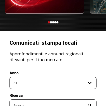
Comunicati stampa locali
Approfondimenti e annunci regionali
rilevanti per il tuo mercato.
Anno
expand_more
All
Ricerca
search