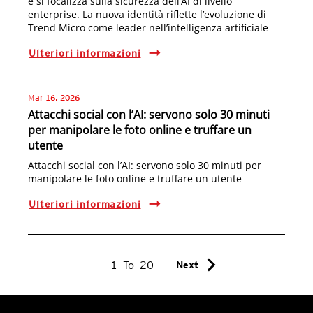
e si focalizza sulla sicurezza dell’AI di livello
enterprise. La nuova identità riflette l’evoluzione di
Trend Micro come leader nell’intelligenza artificiale
Ulteriori informazioni
Mar 16, 2026
Attacchi social con l’AI: servono solo 30 minuti
per manipolare le foto online e truffare un
utente
Attacchi social con l’AI: servono solo 30 minuti per
manipolare le foto online e truffare un utente
Ulteriori informazioni
chevron_right
1
To
20
Next