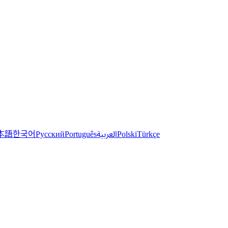
한국어
本語
العربية
Русский
Português
Polski
Türkçe