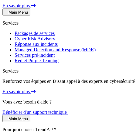
En savoir plus
Main Menu
Services
Packages de services
Cyber Risk Advisory
Réponse aux incidents
Managed Detection and Response (MDR)
Services pré-incident
Red et Purple Teaming
Services
Renforcez vos équipes en faisant appel à des experts en cybersécurité 
En savoir plus
Vous avez besoin d'aide ?
Bénéficier d'un support technique
Main Menu
Pourquoi choisir TrendAI™