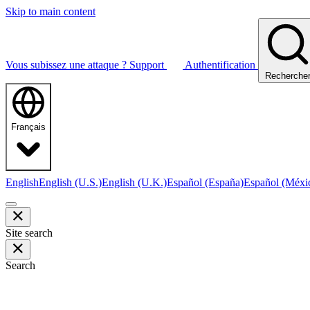
Skip to main content
Vous subissez une attaque ?
Support
Authentification
Recherche
Français
English
English (U.S.)
English (U.K.)
Español (España)
Español (Méxi
Site search
Search