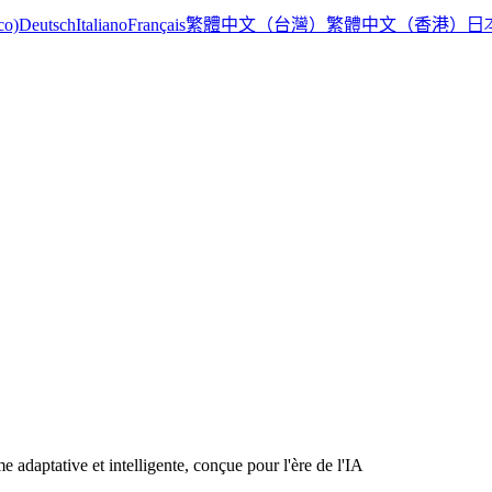
繁體中文（台灣）
繁體中文（香港）
日
co)
Deutsch
Italiano
Français
e adaptative et intelligente, conçue pour l'ère de l'IA