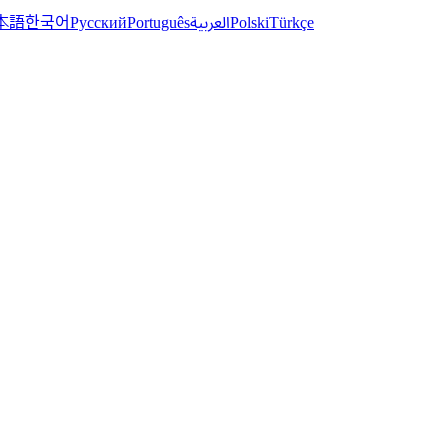
한국어
本語
العربية
Русский
Português
Polski
Türkçe