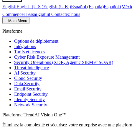
English
English (U.S.)
English (U.K.)
Español (España)
Español (Méxi
Commencer l'essai gratuit
Contactez-nous
Main Menu
Plateforme
Options de déploiement
Intégrations
Tarifs et licences
Cyber Risk Exposure Management
Security Operations (XDR, Agentic SIEM et SOAR)
Threat Intelligence
AI Security
Cloud Security
Data Security
Email Security
Endpoint Security
Identity Security
Network Security
Plateforme TrendAI Vision One™
Éliminez la complexité et sécurisez votre entreprise avec une plateform